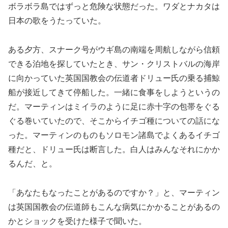
ボラボラ島ではずっと危険な状態だった。ワダとナカタは
日本の歌をうたっていた。
ある夕方、スナーク号がウギ島の南端を周航しながら信頼
できる泊地を探していたとき、サン・クリストバルの海岸
に向かっていた英国国教会の伝道者ドリュー氏の乗る捕鯨
船が接近してきて停船した。一緒に食事をしようというの
だ。マーティンはミイラのように足に赤十字の包帯をぐる
ぐる巻いていたので、そこからイチゴ種についての話にな
った。マーティンのものもソロモン諸島でよくあるイチゴ
種だと、ドリュー氏は断言した。白人はみんなそれにかか
るんだ、と。
「あなたもなったことがあるのですか？」と、マーティン
は英国国教会の伝道師もこんな病気にかかることがあるの
かとショックを受けた様子で聞いた。