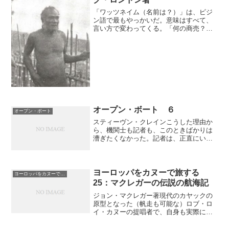
「ワッツネイム（名前は？）」は、ピジ
ン語で最もやっかいだ。意味はすべて、
言い方で変わってくる。「何の商売？」
の場合もあれば、「こんな無礼なことを
して、どういうつもりだ？」となること
もある。何がほしいんだ？ 何を探して
るんだ？ ちゃんと見張っ...
オープン・ボート ６
オープン・ボート
スティーヴン・クレインこうした理由か
ら、機関士も記者も、このときばかりは
漕ぎたくなかった。記者は、正直にいう
と、まともな人間で、こういうときにボ
ートを漕ぐのが楽しいと思うようなやつ
がいるわけないと思った。気晴らしのレ
ジャーではないのだ。ひど...
ヨーロッパをカヌーで旅する
ヨーロッパをカヌーで旅する
25：マクレガーの伝説の航海記
ジョン・マクレガー著現代のカヤックの
原型となった（帆走も可能な）ロブ・ロ
イ・カヌーの提唱者で、自身も実際にヨ
ーロッパや中東の河川を航海し伝説の人
となったジョン・マクレガーの航海記の