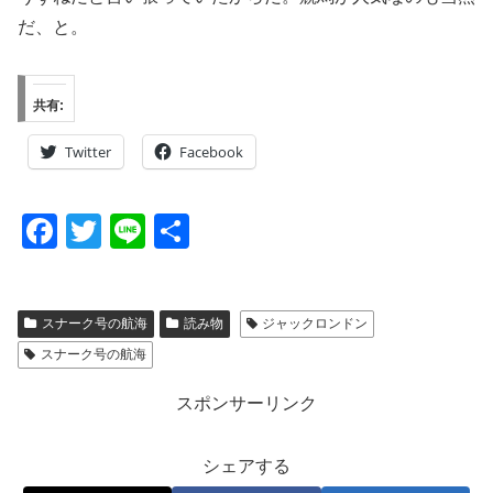
だ、と。
共有:
Twitter
Facebook
F
T
Li
共
a
wi
n
有
c
tt
e
スナーク号の航海
読み物
ジャックロンドン
e
er
スナーク号の航海
b
o
スポンサーリンク
o
シェアする
k