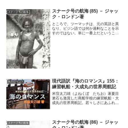
耐えたかについては、座礁して最初の二
十四時間に二本の錨鎖がちぎれ、八本の
太いロープが切れたという事実でもわか
スナーク号の航海 (85) － ジャッ
スナーク号の航海
るだろう。乗組員たちは海に...
ク・ロンドン著
ところで、ツーマッチは、元の英語と異
なり、ピジン語では何か過剰なことを示
すのではない。単に一番上だということ
を指す。ある村までの距離を原住民にた
ずねると、答えは「近い（クローズアッ
プ）」「ちょっと遠い（ロングウェイ、
リトルビット）」「だいぶ...
現代語訳『海のロマンス』155：
海のロマンス
練習帆船・大成丸の世界周航記
米窪太刀雄（よねくぼ たちお）著夏目
漱石も激賞した商船学校の練習帆船・大
成丸の世界周航記。若々しさにあふれた
商船学校生による異色の帆船航海記が現
代の言葉で復活（連載の第１５５回）
八、大瀑布（バテガンドン）こんな話を
道連れになった島に住んでい...
スナーク号の航海 (86) － ジャッ
スナーク号の航海
ク・ロンドン著