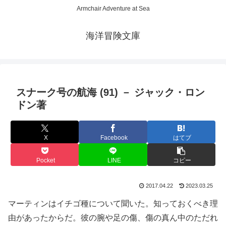
Armchair Adventure at Sea
海洋冒険文庫
スナーク号の航海 (91) － ジャック・ロン
ドン著
X
Facebook
はてブ
Pocket
LINE
コピー
2017.04.22
2023.03.25
マーティンはイチゴ種について聞いた。知っておくべき理
由があったからだ。彼の腕や足の傷、傷の真ん中のただれ