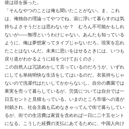
彼は頭を振った。
「そんなやつのことは俺も聞いたことがない。ま、これ
は、俺独自の理論ってやつでね、宙に浮いて暮らすのは気
持ちよさそうだとは思わないか？ むろん不可能かもしれ
ないが――無理というわけじゃない。あんたも知っている
ように、俺は夢想家ってタイプじゃないだろ。現実を忘れ
たことはないんだ。未来に思いをはせるときには、いつも
戻り道がわかるように紐をつけておくのさ」
この自然人は冗談めかして言っているのだろうが、いずれ
にしても単純明快な生活をしてはいるのだ。衣装持ちじゃ
ないので洗濯代はたいしてかからないし、自分の農園では
果実を売って暮らしているが、労賃については自分では一
日五セントと見積もっている。いまのところ市場への道が
封鎖され、社会主義も広めなきゃってんで街で暮らしてい
るが、街での生活費は家賃を含めれば一日に二十五セント
になる。こうした経費の支払にあてるために、中国人向け