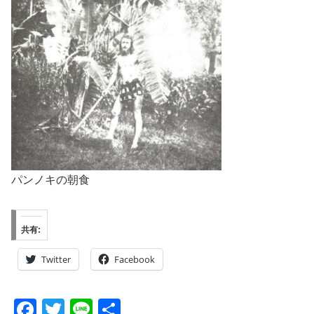
パンノキの朝食
共有:
Twitter
Facebook
F
T
Li
共