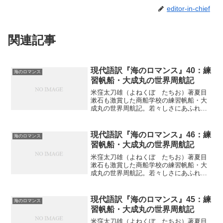
editor-in-chief
関連記事
現代語訳『海のロマンス』40：練
海のロマンス
習帆船・大成丸の世界周航記
米窪太刀雄（よねくぼ たちお）著夏目
漱石も激賞した商船学校の練習帆船・大
成丸の世界周航記。若々しさにあふれた
商船学校生による異色の帆船航海記が現
代の言葉で復活（連載の第４０回）うぬ
ぼれ挑発策世にも名高きアメリカ松をざ
現代語訳『海のロマンス』46：練
海のロマンス
っと荒削（あらけず）りし...
習帆船・大成丸の世界周航記
米窪太刀雄（よねくぼ たちお）著夏目
漱石も激賞した商船学校の練習帆船・大
成丸の世界周航記。若々しさにあふれた
商船学校生による異色の帆船航海記が現
代の言葉で復活（連載の第４６回）グラ
スカッター十月十二日（土曜）。大掃除
現代語訳『海のロマンス』45：練
海のロマンス
と洗濯がすんで「日曜」と...
習帆船・大成丸の世界周航記
米窪太刀雄（よねくぼ たちお）著夏目