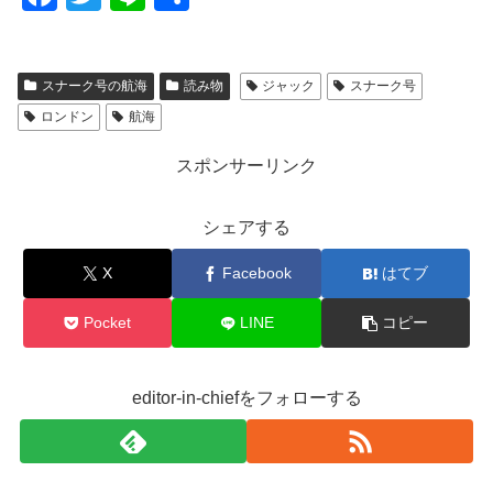
a
wi
n
有
c
tt
e
スナーク号の航海
読み物
ジャック
スナーク号
e
er
ロンドン
航海
b
o
スポンサーリンク
o
シェアする
k
X
Facebook
はてブ
Pocket
LINE
コピー
editor-in-chiefをフォローする