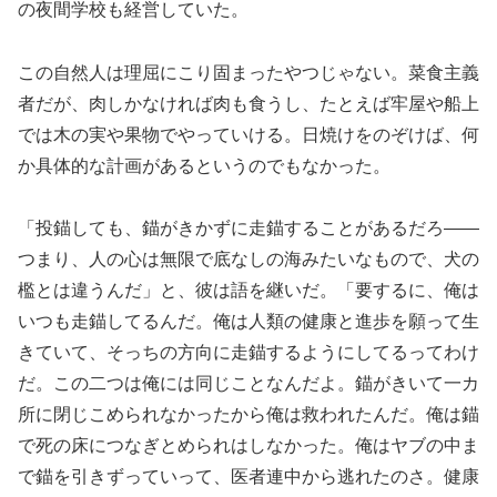
の夜間学校も経営していた。
この自然人は理屈にこり固まったやつじゃない。菜食主義
者だが、肉しかなければ肉も食うし、たとえば牢屋や船上
では木の実や果物でやっていける。日焼けをのぞけば、何
か具体的な計画があるというのでもなかった。
「投錨しても、錨がきかずに走錨することがあるだろ――
つまり、人の心は無限で底なしの海みたいなもので、犬の
檻とは違うんだ」と、彼は語を継いだ。「要するに、俺は
いつも走錨してるんだ。俺は人類の健康と進歩を願って生
きていて、そっちの方向に走錨するようにしてるってわけ
だ。この二つは俺には同じことなんだよ。錨がきいて一カ
所に閉じこめられなかったから俺は救われたんだ。俺は錨
で死の床につなぎとめられはしなかった。俺はヤブの中ま
で錨を引きずっていって、医者連中から逃れたのさ。健康