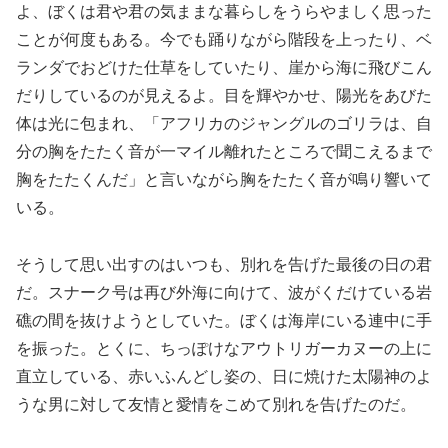
よ、ぼくは君や君の気ままな暮らしをうらやましく思った
ことが何度もある。今でも踊りながら階段を上ったり、ベ
ランダでおどけた仕草をしていたり、崖から海に飛びこん
だりしているのが見えるよ。目を輝やかせ、陽光をあびた
体は光に包まれ、「アフリカのジャングルのゴリラは、自
分の胸をたたく音が一マイル離れたところで聞こえるまで
胸をたたくんだ」と言いながら胸をたたく音が鳴り響いて
いる。
そうして思い出すのはいつも、別れを告げた最後の日の君
だ。スナーク号は再び外海に向けて、波がくだけている岩
礁の間を抜けようとしていた。ぼくは海岸にいる連中に手
を振った。とくに、ちっぽけなアウトリガーカヌーの上に
直立している、赤いふんどし姿の、日に焼けた太陽神のよ
うな男に対して友情と愛情をこめて別れを告げたのだ。