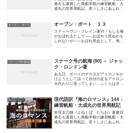
漱石も激賞した商船学校の練習帆船・大
成丸の世界周航記。若々しさにあふれた
商船学校生による異色の帆船航海記が現
代の言葉で復活（連載の第４５回）ミセ
ス・ホラハンぼくはかつて、外国へ行っ
オープン・ボート １３
オープン・ボート
ている日本の留学生が、心...
スティーヴン・クレイン著VI「もしも俺
がおぼれるとして――おぼれて死ぬかも
しれないが――おぼれ死ぬとして、海を
支配している七人の神様の名にかけて、
俺はなぜこんな遠くまでやってきて、砂
浜や木々をながめさせられているのだろ
うか？」この暗く憂鬱な...
スナーク号の航海 (90) － ジャッ
スナーク号の航海
ク・ロンドン著
ある日、ボーイのナカタがアイロンをか
けようとして誤って自分の足をアイロン
台代わりに使ってしまい、ふくらはぎに
長さ三インチ、幅が半インチのやけどを
負ってしまった。ぼくが自分のひどい体
験から昇こうを塗るよう勧めると、彼も
現代語訳『海のロマンス』144：
海のロマンス
苦笑いし、最高の微笑を浮...
練習帆船・大成丸の世界周航記
米窪太刀雄（よねくぼ たちお）著夏目
漱石も激賞した商船学校の練習帆船・大
成丸の世界周航記。若々しさにあふれた
商船学校生による異色の帆船航海記が現
代の言葉で復活（連載の第１４４回）ス