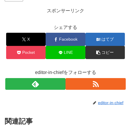
b
o
スポンサーリンク
o
シェアする
k
X
Facebook
はてブ
Pocket
LINE
コピー
editor-in-chiefをフォローする
editor-in-chief
関連記事