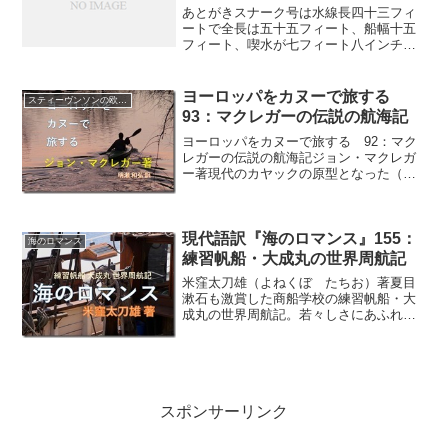
あとがきスナーク号は水線長四十三フィ
ートで全長は五十五フィート、船幅十五
フィート、喫水が七フィート八インチ
だ。二本マストのケッチで、帆はフライ
ングジブにジブ、フォアステイスル、メ
インスル、ミズン、スピンネーカーがあ
ヨーロッパをカヌーで旅する
スティーヴンソンの欧州カヌー紀行
る。船室の高さは六フィート...
93：マクレガーの伝説の航海記
ヨーロッパをカヌーで旅する 92：マク
レガーの伝説の航海記ジョン・マクレガ
ー著現代のカヤックの原型となった（帆
走も可能な）ロブ・ロイ・カヌーの提唱
者で、自身も実際にヨーロッパや中東の
河川を航海し伝説の人となったジョン・
現代語訳『海のロマンス』155：
マクレガーの航海記の本...
海のロマンス
練習帆船・大成丸の世界周航記
米窪太刀雄（よねくぼ たちお）著夏目
漱石も激賞した商船学校の練習帆船・大
成丸の世界周航記。若々しさにあふれた
商船学校生による異色の帆船航海記が現
代の言葉で復活（連載の第１５５回）
八、大瀑布（バテガンドン）こんな話を
道連れになった島に住んでい...
スポンサーリンク