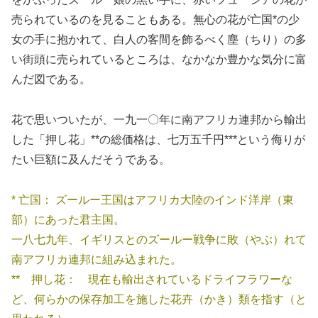
売られているのを見ることもある。無心の花が亡国*の少
女の手に抱かれて、白人の客間を飾るべく塵（ちり）の多
い街頭に売られているところは、なかなか豊かな気分に富
んだ図である。
花で思いついたが、一九一〇年に南アフリカ連邦から輸出
した「押し花」**の総価格は、七万五千円***という侮りが
たい巨額に及んだそうである。
* 亡国： ズールー王国はアフリカ大陸のインド洋岸（東
部）にあった君主国。
一八七九年、イギリスとのズールー戦争に敗（やぶ）れて
南アフリカ連邦に組み込まれた。
** 押し花： 現在も輸出されているドライフラワーな
ど、何らかの保存加工を施した花卉（かき）類を指す（と