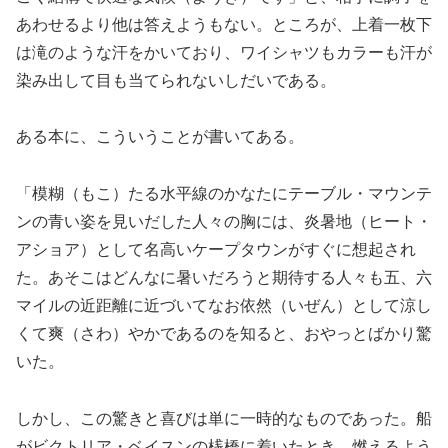
あわせるより他は答えようもない。ところが、上着一枚下
は滝のような汗をかいており、ワイシャツもカラーも汗が
染み出して目も当てられないしだいである。
ある本に、こういうことが書いてある。
「模糊（もこ）たる水平線のかなたにテーブル・マウンテ
ンの青い姿を見いだした人々の胸には、炎暑地（ヒート・
アショア）として名高いケープタウンがすぐに想起され
た。あそこはどんなに暑いだろうと期待する人々も五、六
マイルの近距離に近づいてなお依然（いぜん）として涼し
くて爽（さわ）やかであるのを知ると、おやっとばかり驚
いた。
しかし、この驚きと喜びは単に一時的なものであった。船
がビクトリア・ベイスンの桟橋に着いたとき、燃えるよう