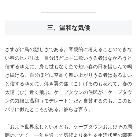
三、温和な気候
さすがに鳥の悲しさである。客観的に考えることのできな
い春のヒバリは、自分ほど上手に歌いうる者はなかろうと
信ずるゆえに、身も世もなく空で短い春の日を惜しんで鳴
き続ける。自分ほどに空高く舞い上がりうる者はあるまい
と信ずるゆえに、薄き翼の焦（こ）げるのも忘れて、春の
太陽（ひ）近く飛ぶ。ケープタウンの住民が、ケープタウ
ンの気候は温和（モデレート）だと自賛するのも、このヒ
バリに似たところがある。彼らは言う。
「およそ世界広しといえども、ケープタウンおよびその周
囲のごとく、一年を通じて気候より来たる生活状態の障害