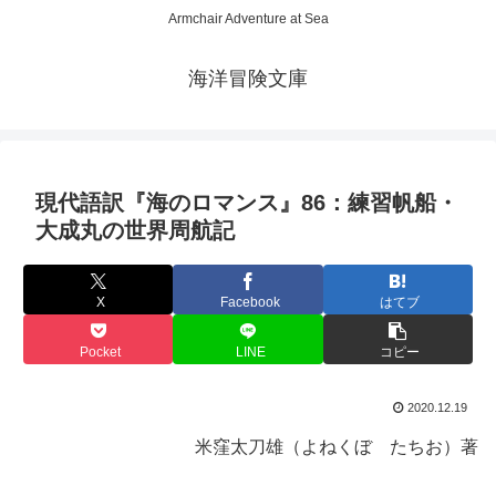
Armchair Adventure at Sea
海洋冒険文庫
現代語訳『海のロマンス』86：練習帆船・
大成丸の世界周航記
X
Facebook
はてブ
Pocket
LINE
コピー
2020.12.19
米窪太刀雄（よねくぼ たちお）著