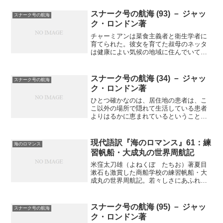
スナーク号の航海 (93) － ジャッ
スナーク号の航海
ク・ロンドン著
チャーミアンは菜食主義者と衛生学者に
育てられた。彼女を育てた叔母のネッタ
は健康によい気候の地域に住んでいて、
薬なんてものは信用していなかった。チ
ャーミアンもそうだ。おまけに薬と彼女
の相性も悪かった。治したい病気そのも
スナーク号の航海 (34) － ジャッ
スナーク号の航海
のより薬の副作用の方がひ...
ク・ロンドン著
ひとつ確かなのは、居住地の患者は、こ
こ以外の場所で隠れて生活している患者
よりはるかに恵まれているということ
だ。そういう患者は他人と交わることも
なく、病気が露見しないか、少しずつ確
実に悪くなっているのではないかと不安
現代語訳『海のロマンス』61：練
海のロマンス
を抱えて生きている。ハンセ...
習帆船・大成丸の世界周航記
米窪太刀雄（よねくぼ たちお）著夏目
漱石も激賞した商船学校の練習帆船・大
成丸の世界周航記。若々しさにあふれた
商船学校生による異色の帆船航海記が現
代の言葉で復活（連載の第６１回）南太
平洋の元旦青海原に暮れ行く今年かな明
スナーク号の航海 (95) － ジャッ
スナーク号の航海
治四十五年と大正元年との...
ク・ロンドン著