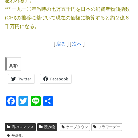
思われる）。
*** 一九一〇年当時の七万五千円を日本の消費者物価指数
(CPI)の推移に基づいて現在の価額に換算すると約２億６
千万円になる。
[
戻る
] [
次へ
]
共有:
Twitter
Facebook
F
T
Li
共
a
wi
n
有
c
tt
e
海のロマンス
読み物
ケープタウン
フラワーデー
e
er
炎暑地