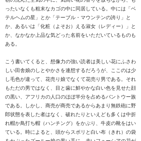
ったいなくも粗末なカゴの中に同居している。中には「ベ
テルヘムの星」とか「テーブル・マウンテンの誇り」と
か、あるいは「化粧（よそお）える淑女（レディー）」と
か、なかなか上品な気どった名前をいただいているものも
ある。
こう書いてくると、想像力の強い読者は美しい花にふさわ
しい田舎娘のしとやかさを連想するだろうが、ここのは少
し毛色が違って、花売り娘でなくて花売り男である。それ
もただの男ではなく、目と歯に鮮やかな白い色を見せた顔
の黒い、アフリカの人口のほぼ半分を占めるバントウー族
である。しかし、商売が商売であるからあまり無鉄砲に野
郎状態を表した者はなく、破れたりといえども多くは中折
れ帽か鳥打ち帽（ハンチング）をかぶり、牛皮の靴をはい
ている。時によると、頭からスポリと白い布（きれ）の袋
をかぶったズールー娘の黒い手に、赤いフューシアの花が