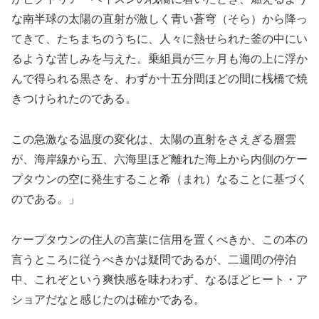
な南半球の太陽の直射が激しく青い蒼穹（そら）から降っ
てきて、たちまちのうちに、人々に熱せられた釜の中にい
るような苦しみを与えた。乗組員が三ヶ月も海の上に浮か
んで得られる黒さを、わずか十五分間ほどの間に桟橋で焼
きつけられたのである。
この急激なる温度の変化は、太陽の直射をさえぎる層雲
が、海岸線から五、六海里ほど離れた海上から内側のケー
プタウンの空に発生すること希（まれ）なることに基づく
のである。」
ケープタウンの住人の言葉に信用を置くべきか、この本の
言うところに従うべきかは疑問であるが、二週間の停泊
中、これぞという爽快感を味わわず、なるほどヒート・ア
ショアだなと感じたのは確かである。