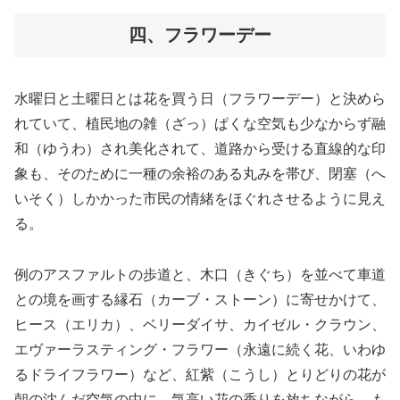
四、フラワーデー
水曜日と土曜日とは花を買う日（フラワーデー）と決めら
れていて、植民地の雑（ざっ）ぱくな空気も少なからず融
和（ゆうわ）され美化されて、道路から受ける直線的な印
象も、そのために一種の余裕のある丸みを帯び、閉塞（へ
いそく）しかかった市民の情緒をほぐれさせるように見え
る。
例のアスファルトの歩道と、木口（きぐち）を並べて車道
との境を画する縁石（カーブ・ストーン）に寄せかけて、
ヒース（エリカ）、ベリーダイサ、カイゼル・クラウン、
エヴァーラスティング・フラワー（永遠に続く花、いわゆ
るドライフラワー）など、紅紫（こうし）とりどりの花が
朝の沈んだ空気の中に、気高い花の香りを放ちながら、も