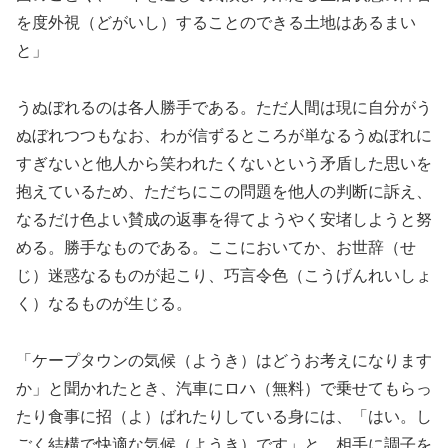
を度外視（どがいし）することのできる土地はあるまい
と」
うぬぼれるのは各人勝手である。ただ人間は現に自分がう
ぬぼれつつもなお、わが信ずるところが単なるうぬぼれに
すぎないと他人から笑われたくないという矛盾した思いを
抱えているため、ただちにこの問題を他人の判断に訴え、
なるだけ色よい賛成の返事を得てようやく安堵しようと努
める。勝手なものである。ここにおいてか、お世辞（せ
じ）迷惑なるものが起こり、巧言令色（こうげんれいしょ
く）なるものが生じる。
「ケープタウンの気候（ようき）はどうお考えになります
か」と聞かれたとき、汽車にロハ（無料）で乗せてもらっ
たり食事に招（よ）ばれたりしている身には、「はい。し
ごく結構で快適な気候（ようき）です」と、相手に調子を