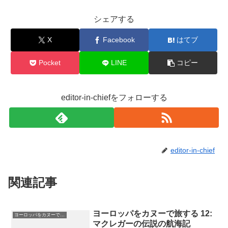
o
o
シェアする
k
X
Facebook
はてブ
Pocket
LINE
コピー
editor-in-chiefをフォローする
editor-in-chief
関連記事
ヨーロッパをカヌーで旅する 12:
ヨーロッパをカヌーで旅する
マクレガーの伝説の航海記