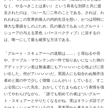
なく、やるべきことは多い） という有名な別辞と共に逝
去されたのは、つい一九〇二年のことである。されば、わ
れわれはこの世界的偉人の内的生活を想い、かつは同時に
偉大な業績をしのぶため、氏の拠点でもあったグルート・
シューアの与える景色（パースペクティブ）に浴するの
は、唯一にして最も確実な方法である。
「グルート・スキュアーへの道順は……」と尋ねるや否
や、テーブル・マウンテンの一件で知りあいになった例の
アディックソン老は無遠慮にもアハハハハと心地よげに笑
い出した。何がアハハハハだ。英国人にも似合わぬ無作法
者めと腹の中で少しく憤慨（ふんがい）していると、すこ
ぶる悦にいった先生、おかしくてたまらぬという表情を強
いてやわらげながら、「誰でも初めての者はついグルー
ト・スキュアーとやりたくなるがね、実はオランダ語でグ
ルート・シューアというのさ。英本国から来るそうそうた