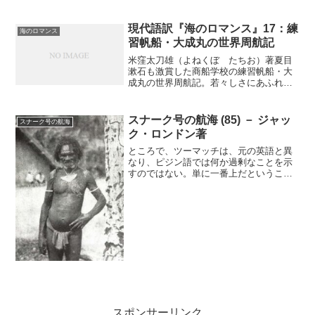
商船学校生による異色の帆船航海記が現
代の言葉で復活（連載の第１０２回）花
雫（はなしずく）せよ、沈黙の谷いずこ
現代語訳『海のロマンス』17：練
海のロマンス
に彼は今や在（あ）る！！...
習帆船・大成丸の世界周航記
米窪太刀雄（よねくぼ たちお）著夏目
漱石も激賞した商船学校の練習帆船・大
成丸の世界周航記。若々しさにあふれた
商船学校生による異色の帆船航海記が現
代の言葉で復活（連載の第１７回）霧中
号角（むちゅうごうかく）*1ごうごうと
スナーク号の航海 (85) － ジャッ
スナーク号の航海
いう風の叫び声とともに...
ク・ロンドン著
ところで、ツーマッチは、元の英語と異
なり、ピジン語では何か過剰なことを示
すのではない。単に一番上だということ
を指す。ある村までの距離を原住民にた
ずねると、答えは「近い（クローズアッ
プ）」「ちょっと遠い（ロングウェイ、
リトルビット）」「だいぶ...
スポンサーリンク