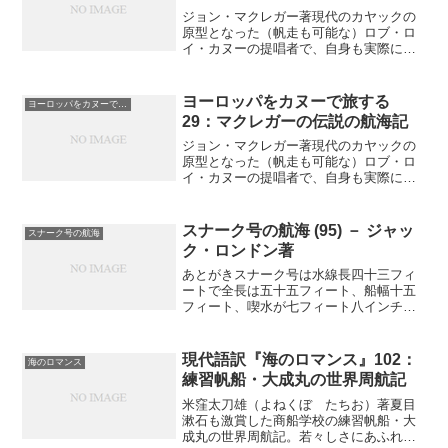
ジョン・マクレガー著現代のカヤックの
原型となった（帆走も可能な）ロブ・ロ
イ・カヌーの提唱者で、自身も実際にヨ
ーロッパや中東の河川を航海し伝説の人
となったジョン・マクレガーの航海記の
本邦初訳（連載の第１２回）天気はまた
ヨーロッパをカヌーで旅する
ヨーロッパをカヌーで旅する
すぐによくなって楽しくな...
29：マクレガーの伝説の航海記
ジョン・マクレガー著現代のカヤックの
原型となった（帆走も可能な）ロブ・ロ
イ・カヌーの提唱者で、自身も実際にヨ
ーロッパや中東の河川を航海し伝説の人
となったジョン・マクレガーの航海記の
本邦初訳（連載の第２９回）今日、新し
スナーク号の航海 (95) － ジャッ
スナーク号の航海
い楽しみを発見した──飲...
ク・ロンドン著
あとがきスナーク号は水線長四十三フィ
ートで全長は五十五フィート、船幅十五
フィート、喫水が七フィート八インチ
だ。二本マストのケッチで、帆はフライ
ングジブにジブ、フォアステイスル、メ
インスル、ミズン、スピンネーカーがあ
現代語訳『海のロマンス』102：
海のロマンス
る。船室の高さは六フィート...
練習帆船・大成丸の世界周航記
米窪太刀雄（よねくぼ たちお）著夏目
漱石も激賞した商船学校の練習帆船・大
成丸の世界周航記。若々しさにあふれた