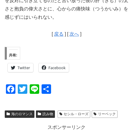
を反対に引き立てるのだと言い放った彼の肝（きも）の太
さと抱負の偉大さとに、心からの痛快味（つうかいみ）を
感じずにはいられない。
[
戻る
] [
次へ
]
共有:
Twitter
Facebook
F
T
Li
共
a
wi
n
有
c
tt
e
海のロマンス
読み物
セシル・ローズ
リーベック
e
er
b
スポンサーリンク