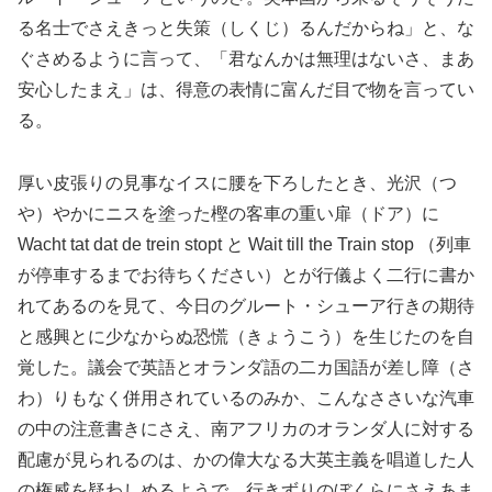
る名士でさえきっと失策（しくじ）るんだからね」と、な
ぐさめるように言って、「君なんかは無理はないさ、まあ
安心したまえ」は、得意の表情に富んだ目で物を言ってい
る。
厚い皮張りの見事なイスに腰を下ろしたとき、光沢（つ
や）やかにニスを塗った樫の客車の重い扉（ドア）に
Wacht tat dat de trein stopt と Wait till the Train stop （列車
が停車するまでお待ちください）とが行儀よく二行に書か
れてあるのを見て、今日のグルート・シューア行きの期待
と感興とに少なからぬ恐慌（きょうこう）を生じたのを自
覚した。議会で英語とオランダ語の二カ国語が差し障（さ
わ）りもなく併用されているのみか、こんなささいな汽車
の中の注意書きにさえ、南アフリカのオランダ人に対する
配慮が見られるのは、かの偉大なる大英主義を唱道した人
の権威を疑わしめるようで、行きずりのぼくらにさえあま