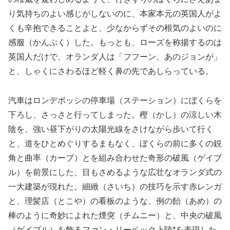
り気持ちのよい感じがしないのに、本家本元の英国人がよ
くも辛抱できることよと、少なからずその根気のよいのに
感服（かんぷく）した。もっとも、ローズを称揚するのは
英国人だけで、オランダ人は「フフーン、あのジョンが」
と、しゃくにさわるほど軽く鼻の先であしらっている。
汽車はロンデボッシの停車場（ステーション）にぼくらを
下ろし、さっさと行ってしまった。樫（かし）の涼しい木
陰を、強い昼下がりの太陽光線をさけながら歩いて行く
と、道をひとめぐりするまもなく、ぼくらの前に多くの鋭
角と曲率（カーブ）とを組み合わせた奇形の破風（ゲイブ
ル）を前景にした、目もさめるような広壮なオランダ式の
一大建築が現れた。細緻（さいち）の技巧を示す赤レンガ
と、理髪店（とこや）の看板のような、例の飴（あめ）の
棒のように奇妙によれた煙突（チムニー）と、中央の破風
（ゲイブル）を飾るファン・リーベック上陸*を表現した