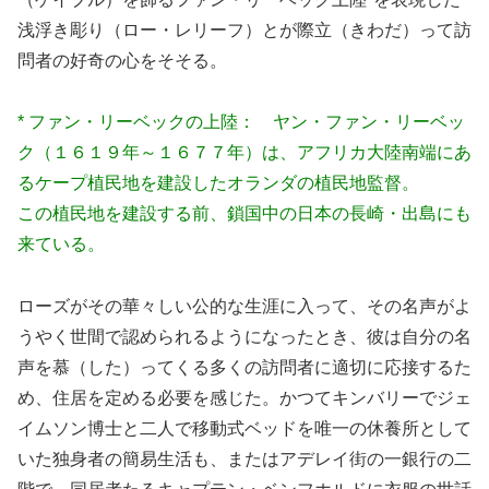
浅浮き彫り（ロー・レリーフ）とが際立（きわだ）って訪
問者の好奇の心をそそる。
* ファン・リーベックの上陸： ヤン・ファン・リーベッ
ク（１６１９年～１６７７年）は、アフリカ大陸南端にあ
るケープ植民地を建設したオランダの植民地監督。
この植民地を建設する前、鎖国中の日本の長崎・出島にも
来ている。
ローズがその華々しい公的な生涯に入って、その名声がよ
うやく世間で認められるようになったとき、彼は自分の名
声を慕（した）ってくる多くの訪問者に適切に応接するた
め、住居を定める必要を感じた。かつてキンバリーでジェ
イムソン博士と二人で移動式ベッドを唯一の休養所として
いた独身者の簡易生活も、またはアデレイ街の一銀行の二