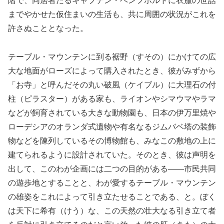
階で、同居者たるキャプテン・ベンフホルドに衣服の世話
までやかせた仮住まいの生活も、共に周囲の状況がこれを
許さぬこととなった。
テーブル・マウンテンに到る裾野（すその）にかけての広
大な地面がローズによって購入されたとき、彼がみずから
「お寺」と呼んだその丸い破風（ケイブル）に大理石の付
柱（ピラスター）がある家も、ライオンやシマウマやラマ
などが飼育されている大きな動物園も、日本の伊万里焼や
ローデシアのオランダ式遺物や有名なるジムバベ塔の装飾
物などを陳列しているその博物館も、みなこの敷地の上に
建てられるように設計されていた。そのとき、彼は声明を
出して、このわが企画には二つの目的がある――市民共同
の遊歩地とすることと、わが愛するテーブル・マウンテン
の雄姿をこれによって引き立たせることである、と。ぼく
は天下に希有（けう）な、この天然の壮大なる引き立て者