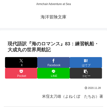
Armchair Adventure at Sea
海洋冒険文庫
現代語訳『海のロマンス』83：練習帆船・
大成丸の世界周航記
X
Facebook
はてブ
Pocket
LINE
コピー
2020.11.28
米窪太刀雄（よねくぼ たちお）著