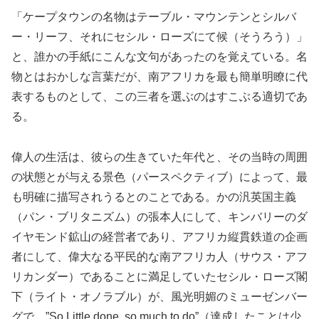
「ケープタウンの名物はテーブル・マウンテンとシルバ
ー・リーフ、それにセシル・ローズにて候（そうろう）」
と、誰かの手紙にこんな文句があったのを覚えている。名
物とはおかしな言葉だが、南アフリカを最も簡単明瞭に代
表するものとして、この三者を選ぶのはすこぶる適切であ
る。
偉人の生活は、彼らの生きていた年代と、その当時の周囲
の状態とが与える景色（パースペクティブ）によって、最
も明確に描写されうるとのことである。かの汎英国主義
（パン・ブリタニズム）の張本人にして、キンバリーのダ
イヤモンド鉱山の経営者であり、アフリカ縦貫鉄道の企画
者にして、偉大なる平民的な南アフリカ人（サウス・アフ
リカンダー）であることに満足していたセシル・ローズ閣
下（ライト・オノラブル）が、風光明媚のミューゼンバー
グで、”So Little done, so much to do”（達成したことは少