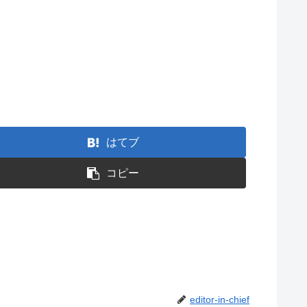
はてブ
コピー
editor-in-chief