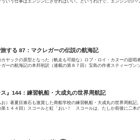
ういう仕事はエンジンにさせればいい。というわけで、エンジンのパワー
旅する 87：マクレガーの伝説の航海記
のカヤックの原型となった（帆走も可能な）ロブ・ロイ・カヌーの提唱
ガーの航海記の本邦初訳（連載の第８７回）宝島の作者スティーヴンソン
ス』144：練習帆船・大成丸の世界周航記
ちお）著夏目漱石も激賞した商船学校の練習帆船・大成丸の世界周航記
第１４４回）スコールと虹「おい！ スコールは、たしか前後に二本の足