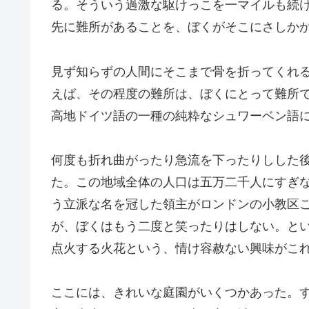
る。そういう過激な駆けっこを一マイルも続
先に難所があることを、ぼくがそこにさしか
見ず知らずの人間にそこまで骨を折ってくれ
えば、その程度の難所は、ぼくにとって難所
高地ドイツ語の一種の純粋なシュワーベン語
何度も折れ曲がったり急流を下ったりしした
た。この地域全体の人口は五万二千人にすぎ
う立派な名を冠した領主がロンドンの小教区
が、ぼくはもう二度と笑ったりはしない。と
点火する火花という、情け容赦ない興味がこ
ここには、きれいな庭園がいくつかあった。