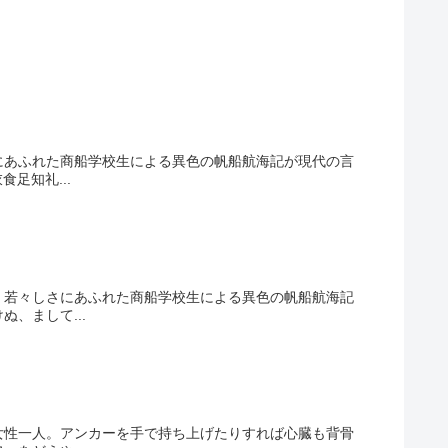
にあふれた商船学校生による異色の帆船航海記が現代の言
足知礼...
。若々しさにあふれた商船学校生による異色の帆船航海記
、まして...
女性一人。アンカーを手で持ち上げたりすれば心臓も背骨