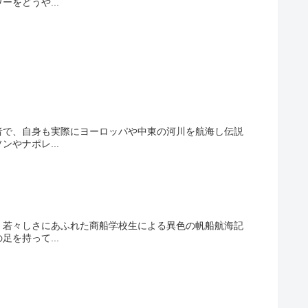
をどうや...
者で、自身も実際にヨーロッパや中東の河川を航海し伝説
やナポレ...
。若々しさにあふれた商船学校生による異色の帆船航海記
を持って...