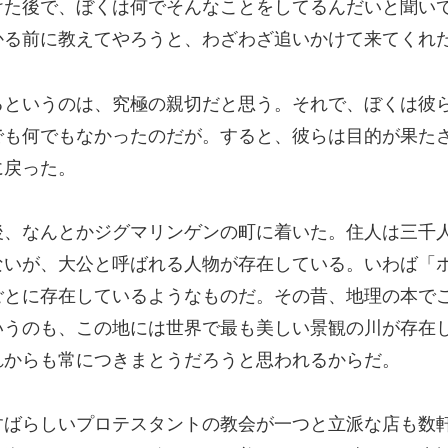
けた後で、ぼくは何でそんなことをしてるんだいと聞い
かる前に教えてやろうと、わざわざ追いかけて来てくれ
るというのは、究極の親切だと思う。それで、ぼくは彼ら
でも何でもなかったのだが。すると、彼らは目的が果た
に戻った。
後、なんとかジグマリンゲンの町に着いた。住人は三千
ないが、大公と呼ばれる人物が存在している。いわば「
ごとに存在しているようなものだ。その昔、地理の本で
いうのも、この地には世界で最も美しい景観の川が存在
れからも常につきまとうだろうと思われるからだ。
すばらしいプロテスタントの教会が一つと立派な店も数