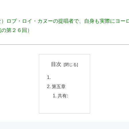
な）ロブ・ロイ・カヌーの提唱者で、自身も実際にヨー
載の第２６回）
目次
第五章
共有: