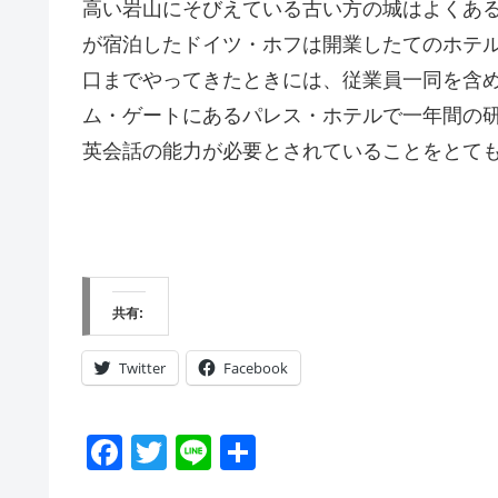
高い岩山にそびえている古い方の城はよくあ
が宿泊したドイツ・ホフは開業したてのホテ
口までやってきたときには、従業員一同を含
ム・ゲートにあるパレス・ホテルで一年間の
英会話の能力が必要とされていることをとて
共有:
Twitter
Facebook
F
T
Li
共
a
wi
n
有