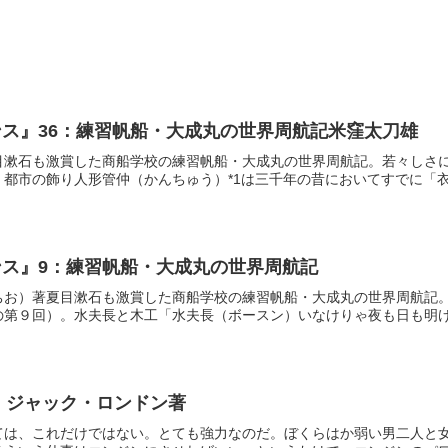
ス』36：練習帆船・大成丸の世界周航記米窪太刀雄
目漱石も激賞した商船学校の練習帆船・大成丸の世界周航記。若々しさ
都市の飾り人形管仲（かんちゅう）*1は三千年の昔においてすでに「衣食
ス』9：練習帆船・大成丸の世界周航記
ちお）著夏目漱石も激賞した商船学校の練習帆船・大成丸の世界周航記
第９回）。水夫長と木工「水夫長（ボースン）いなけりゃ夜も日も明けぬ
) ジャック・ロンドン著
ては、これだけではない。とても強力なのだ。ぼくらはか弱い男二人と