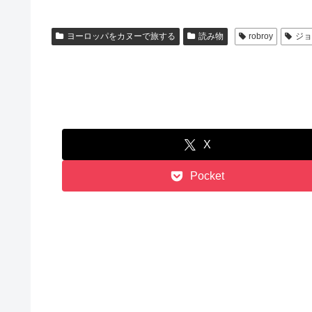
c
tt
e
e
er
ヨーロッパをカヌーで旅する
読み物
robroy
ジ
b
o
o
k
X
Pocket