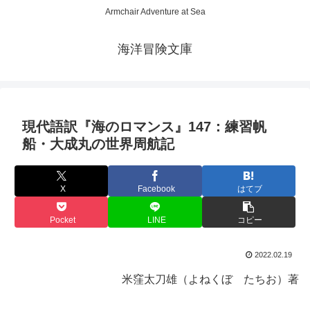
Armchair Adventure at Sea
海洋冒険文庫
現代語訳『海のロマンス』147：練習帆
船・大成丸の世界周航記
X
Facebook
はてブ
Pocket
LINE
コピー
2022.02.19
米窪太刀雄（よねくぼ たちお）著