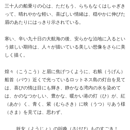
三十人の船乗りの心は、ただもう、らちもなくはしゃぎき
って、晴れやかな軽い、喜ばしい情緒は、穏やかに伸びた
眉のあたりにはっきり示されている。
寒い、辛い九十日の大航海の後、安らかな泊地に入るとい
う嬉しい期待は、人々が描いている美しい想像をさらに美
しく描く。
煌々（こうこう）と眉に焦げつくように、右舷（うげん）
船首（バウ）近くで光っているロットネス島の灯台を見て
は、喜びの情は目にも輝き、静かなる湾内の水を染めて
は、かのなつかしい、豊かな、暖かい港の灯（ひ）が、紅
（あか）く、青く、紫（むらさき）に映（うつ）りあう様
（さま）を見ては、思わず、
妖女（ようじょ）の叫喚（さけび）ものすごき！