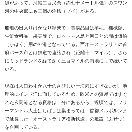
線があって、河幅二百尺余（約七十メートル強）のスワン
河の中央部にも三個の浮標（ブイ）がある。
船舶の出入りはかなり頻繁で、貿易品目は羊毛、機械類、
生鮮食料品、果実等で、ロットネス島と河口との間は仮泊
（かはく）用の外港となっている。西オーストラリアの首
府パース市とは鉄道で連絡され（距離十二マイル）、さら
にミッドランドを経て深く三百マイルの内地にまで続いて
いる。
現在は人口わずか八千のさびしい一海港にすぎないが、地
理的にインド洋に面しているため、欧米との貿易ではすぐ
れた玄関港となる資格は十分にあるから、近頃では、フリ
ーマントル人士はしばしば集まっては、首都メルボルンま
で延長した「オーストラリア横断鉄道」の敷設（ふせつ）
を企画している。