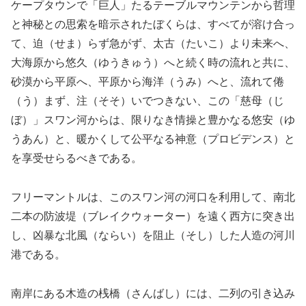
ケープタウンで「巨人」たるテーブルマウンテンから哲理
と神秘との思索を暗示されたぼくらは、すべてが溶け合っ
て、迫（せま）らず急がず、太古（たいこ）より未来へ、
大海原から悠久（ゆうきゅう）へと続く時の流れと共に、
砂漠から平原へ、平原から海洋（うみ）へと、流れて倦
（う）まず、注（そそ）いでつきない、この「慈母（じ
ぼ）」スワン河からは、限りなき情操と豊かなる悠安（ゆ
うあん）と、暖かくして公平なる神意（プロビデンス）と
を享受せらるべきである。
フリーマントルは、このスワン河の河口を利用して、南北
二本の防波堤（ブレイクウォーター）を遠く西方に突き出
し、凶暴な北風（ならい）を阻止（そし）した人造の河川
港である。
南岸にある木造の桟橋（さんばし）には、二列の引き込み