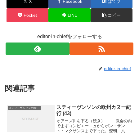
k
X
Facebook
はてブ
Pocket
LINE
コピー
editor-in-chiefをフォローする
editor-in-chief
関連記事
スティーヴンソンの欧州カヌー紀
スティーヴンソンの欧州カヌー紀行
行 (43)
オアーズ川を下る（続き） ── 教会の内
でまずコンピエーニュからポン・サン
ト・マクサンスまで下った。翌朝、六時
ちょっと過ぎに宿の外に出てみた。空気