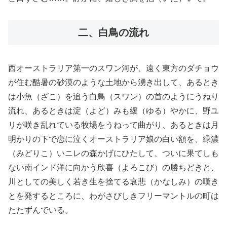
二、白鳥の流れ
西オーストラリア第一のスワン河が、遠く東方のダチョウ
が住む酷暑の砂漠のような土地から湧き出して、あるとき
は小魚（ざこ）を追う白鳥（スワン）の首のようにうねり
流れ、あるときは淀（よど）みも緩（ゆる）やかに、野ユ
リが咲き乱れている牧場をうねって曲がり、あるときは月
明かりの下で恋に泣くオーストラリア娘の白い額を、緑濃
（みどりこ）いニレの森かげにひたして、ついに果てしも
ない南インド洋に向かう欣喜（よろこび）の勝ちどきと、
川としての美しく若き生を捨てる哀悲（かなしみ）の嘆き
とを発するところに、わがさびしきフリーマントルの町は
たたずんでいる。