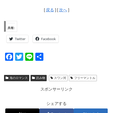
[
戻る
] [
次へ
]
共有:
Twitter
Facebook
F
T
Li
共
a
wi
n
有
c
tt
e
海のロマンス
読み物
スワン河
フリーマントル
e
er
b
スポンサーリンク
o
o
シェアする