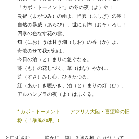
「カボ・トーメント*」の冬の夜（よ）や！！
災禍（まがつみ）の雨よ、怪異（ふしぎ）の霧！
自然の暴威（あらび）、世にも怖（おそ）ろし！
四季の色なす花の雲、
匂（にお）うは甘き潮（しお）の香（か）よ、
舟歌のせて我が船は、
今日の泊（と）まりに急ぐなる。
藻（も）の花しづく、華（はな）やかに、
荒（すさ）みし心、ひきたつる、
紅（あか）き暖かき、泊（と）まりの灯（ひ）、
アルハンブラの夜（よ）はふくる。
* カボ・トーメント アフリカ大陸・喜望峰の旧
称（「暴風の岬」）
と口ずさむ……。静かに、嬉しき胸を抱（いだ）いて。