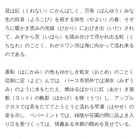
花は紅（くれない）にかんばしく、万有（ばんゆう）みな
生の欣喜（よろこび）を祝する弥生（やよい）の春、そぞ
ろに暖かき恵みの光線（ひかり）におびき出（いだ）され
て、みずから茨（いばら）を踏み分けて浮かれ出る蛇（く
ちなわ）のごとく、わがスワン河は海に向かって流れ来る
のである。
羞恥（はにかみ）の色もゆかしき処女（おとめ）のごとく
従順に淀（よど）んでは、パース市郊外では湖水（みずう
み）のように水をたたえ、燃ゆるばかりに紅（あか）き遊
船（ヨット）の帆影（ほかげ）を映（うつ）し、アップル
クロスでは音をたててとうとうと流れる早瀬（はやせ）の
姿を示し、ペパーミントでは、緑陰や荘園の間に品よき入
り江を形づくっては、情趣ある水郷の眺めを見せている。