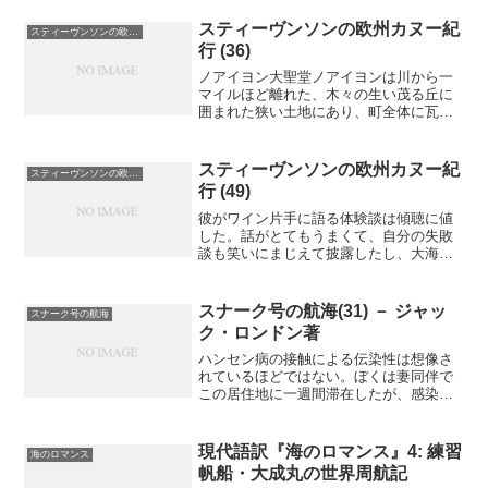
は刺すように冷たく、霜もおりているよ
うだった。広場では二十人ほどの女たち
スティーヴンソンの欧州カヌー紀
スティーヴンソンの欧州カヌー紀行
が朝市に出された品物に...
行 (36)
ノアイヨン大聖堂ノアイヨンは川から一
マイルほど離れた、木々の生い茂る丘に
囲まれた狭い土地にあり、町全体に瓦屋
根の家々が密集し、その先に二つの高い
塔を持つ大聖堂がそびえていた。町に入
ると、瓦屋根はごちゃごちゃ重なりあっ
スティーヴンソンの欧州カヌー紀
スティーヴンソンの欧州カヌー紀行
て坂を登っていたが、そう...
行 (49)
彼がワイン片手に語る体験談は傾聴に値
した。話がとてもうまくて、自分の失敗
談も笑いにまじえて披露したし、大海原
で危険に遭遇し、押し寄せる波の音をき
いたときのように、いきなり深刻な顔に
なったりした。二人分の鉄道料金と宿泊
スナーク号の航海(31) － ジャッ
スナーク号の航海
費で三フラン支払わなけれ...
ク・ロンドン著
ハンセン病の接触による伝染性は想像さ
れているほどではない。ぼくは妻同伴で
この居住地に一週間滞在したが、感染す
るという不安はまったくなかった。ぼく
らは長手袋もはめなかったし、患者から
離れていようともしなかった。逆に、何
現代語訳『海のロマンス』4: 練習
海のロマンス
も考えず自由に一緒にいた...
帆船・大成丸の世界周航記