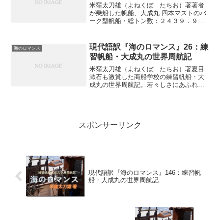
米窪太刀雄（よねくぼ たちお）著著者
が乗船した帆船、大成丸 四本マストのバ
ーク型帆船・総トン数：２４３９．９７
トン・全長：２７７フィート（約９２メ
ートル）・幅：４３フィート（約１４メ
ートル）・喫水：２４フィート（約８メ
現代語訳『海のロマンス』26：練
海のロマンス
ートル）・総帆面積：２...
習帆船・大成丸の世界周航記
米窪太刀雄（よねくぼ たちお）著夏目
漱石も激賞した商船学校の練習帆船・大
成丸の世界周航記。若々しさにあふれた
商船学校生による異色の帆船航海記が現
代の言葉で復活（連載の第２６回）海洋
の変化雲行けば船も従い、船行けば雲も
また追って、紫紺（しこん...
スポンサーリンク
現代語訳『海のロマンス』146：練習帆
船・大成丸の世界周航記