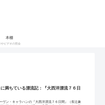
本棚
本やビデオの照会
トに満ちている漂流記：『大西洋漂流７６日
ーヴン・キャラハンの『大西洋漂流７６日間』（長辻象