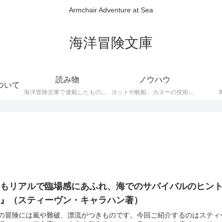
Armchair Adventure at Sea
海洋冒険文庫
読み物
ノウハウ
ついて
海洋冒険文庫で連載したものです
ヨットや帆船、カヌーの技術的な説明
最もリアルで臨場感にあふれ、海でのサバイバルのヒン
間』（スティーヴン・キャラハン著）
の冒険には嵐や難破、漂流がつきものです。今回ご紹介するのはスティ