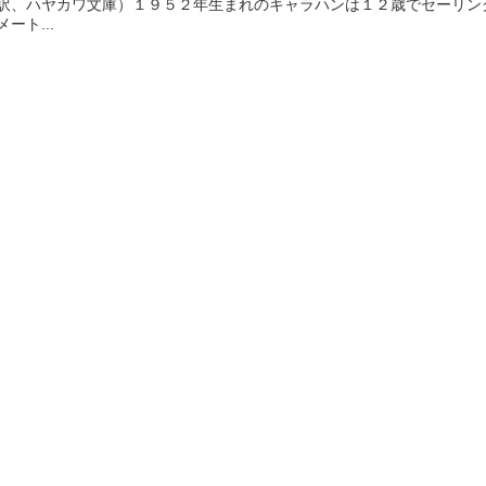
訳、ハヤカワ文庫）１９５２年生まれのキャラハンは１２歳でセーリン
メート...