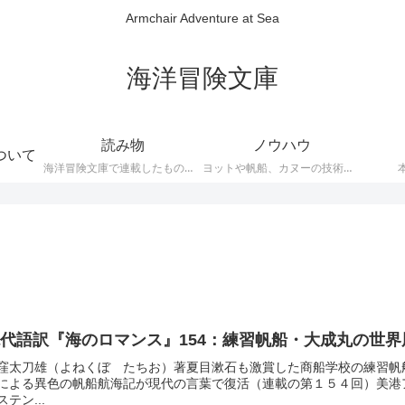
Armchair Adventure at Sea
海洋冒険文庫
読み物
ノウハウ
ついて
海洋冒険文庫で連載したものです
ヨットや帆船、カヌーの技術的な説明
代語訳『海のロマンス』154：練習帆船・大成丸の世界
窪太刀雄（よねくぼ たちお）著夏目漱石も激賞した商船学校の練習帆
による異色の帆船航海記が現代の言葉で復活（連載の第１５４回）美港
ステン...