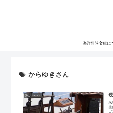
海洋冒険文庫に
からゆきさん
現
海のロマンス
米
生
ゴ