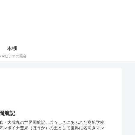
本棚
本やビデオの照会
周航記
船・大成丸の世界周航記。若々しさにあふれた商船学校
アンボイナ豊果（ほうか）の王として世界に名高きマン