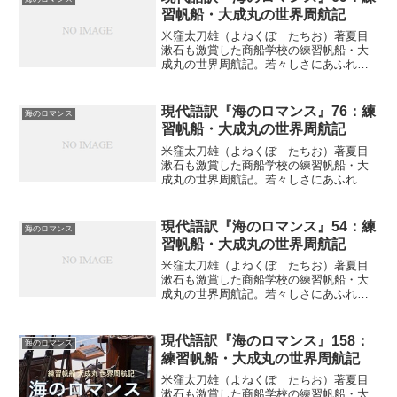
になるのであれば、本を調べ...
習帆船・大成丸の世界周航記
米窪太刀雄（よねくぼ たちお）著夏目
漱石も激賞した商船学校の練習帆船・大
成丸の世界周航記。若々しさにあふれた
商船学校生による異色の帆船航海記が現
代の言葉で復活（連載の第６９回）ロン
ドン行きが中止になった真相青年の心理
現代語訳『海のロマンス』76：練
海のロマンス
（こころ）として、とかく...
習帆船・大成丸の世界周航記
米窪太刀雄（よねくぼ たちお）著夏目
漱石も激賞した商船学校の練習帆船・大
成丸の世界周航記。若々しさにあふれた
商船学校生による異色の帆船航海記が現
代の言葉で復活（連載の第７６回）二、
テーブルクロスケープタウンは確かに景
現代語訳『海のロマンス』54：練
海のロマンス
勝地である。それは、南ア...
習帆船・大成丸の世界周航記
米窪太刀雄（よねくぼ たちお）著夏目
漱石も激賞した商船学校の練習帆船・大
成丸の世界周航記。若々しさにあふれた
商船学校生による異色の帆船航海記が現
代の言葉で復活（連載の第５４回）赤道
通過（クロス・ザ・ライン）一、海神ネ
現代語訳『海のロマンス』158：
海のロマンス
プチューン練習船大成丸は...
練習帆船・大成丸の世界周航記
米窪太刀雄（よねくぼ たちお）著夏目
漱石も激賞した商船学校の練習帆船・大