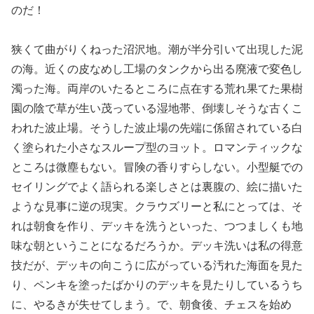
のだ！
狭くて曲がりくねった沼沢地。潮が半分引いて出現した泥
の海。近くの皮なめし工場のタンクから出る廃液で変色し
濁った海。両岸のいたるところに点在する荒れ果てた果樹
園の陰で草が生い茂っている湿地帯、倒壊しそうな古くこ
われた波止場。そうした波止場の先端に係留されている白
く塗られた小さなスループ型のヨット。ロマンティックな
ところは微塵もない。冒険の香りすらしない。小型艇での
セイリングでよく語られる楽しさとは裏腹の、絵に描いた
ような見事に逆の現実。クラウズリーと私にとっては、そ
れは朝食を作り、デッキを洗うといった、つつましくも地
味な朝ということになるだろうか。デッキ洗いは私の得意
技だが、デッキの向こうに広がっている汚れた海面を見た
り、ペンキを塗ったばかりのデッキを見たりしているうち
に、やるきが失せてしまう。で、朝食後、チェスを始め