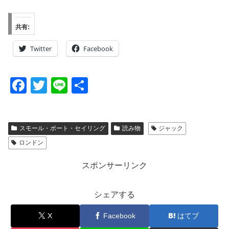
共有:
Twitter
Facebook
F
T
Li
共
a
wi
n
有
c
tt
e
スモール・ボート・セイリング
読み物
ジャック
e
er
ロンドン
b
o
スポンサーリンク
o
シェアする
k
X
Facebook
はてブ