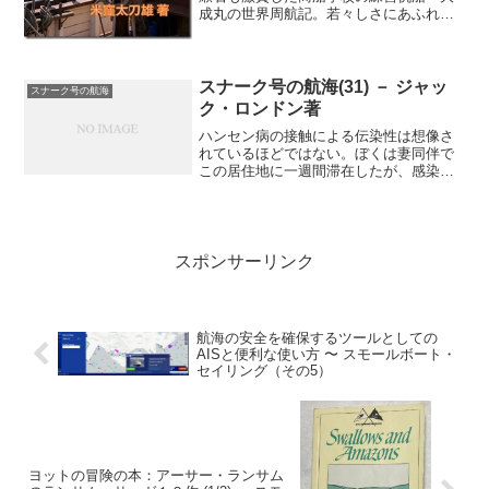
成丸の世界周航記。若々しさにあふれた
商船学校生による異色の帆船航海記が現
代の言葉で復活（連載の第１５８回）あ
れ、芙蓉峰（ふようほう）が十月十六日
朝――時、船は薄曇りにと...
スナーク号の航海(31) － ジャッ
スナーク号の航海
ク・ロンドン著
ハンセン病の接触による伝染性は想像さ
れているほどではない。ぼくは妻同伴で
この居住地に一週間滞在したが、感染す
るという不安はまったくなかった。ぼく
らは長手袋もはめなかったし、患者から
離れていようともしなかった。逆に、何
も考えず自由に一緒にいた...
スポンサーリンク
航海の安全を確保するツールとしての
AISと便利な使い方 〜 スモールボート・
セイリング（その5）
ヨットの冒険の本：アーサー・ランサム