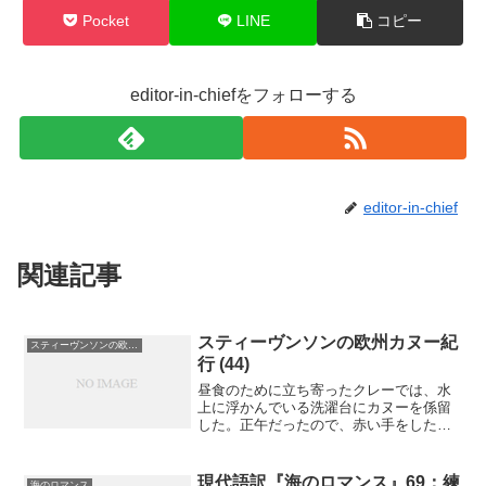
Pocket
LINE
コピー
editor-in-chiefをフォローする
editor-in-chief
関連記事
スティーヴンソンの欧州カヌー紀
スティーヴンソンの欧州カヌー紀行
行 (44)
昼食のために立ち寄ったクレーでは、水
上に浮かんでいる洗濯台にカヌーを係留
した。正午だったので、赤い手をした声
の大きな洗濯女たちがいっぱい来てい
て、彼女たちの遠慮のない冗談だけがこ
の地の記憶として残っている。読者が気
現代語訳『海のロマンス』69：練
海のロマンス