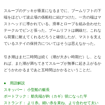
スループのデッキが垂直になるまでに、ブームリフトの下
端をほどいて波止場の係船柱に結びつけた。一方の端はマ
ストヘッドに導かれている。滑車とロープを組み合わせた
テークルでピンと張った。ブームリフトは鋼線だ。これな
ら荷重に耐えてくれるだろうと確信したが、マストを支え
ているステイの保持力についてはそうは思えなかった。
引き潮はまだ二時間は続く（潮が大きい時期だ）し、とな
れば、また潮が満ちてきてスループが無事に起き上がるか
どうかわかるまであと五時間はかかるということだ。
● 用語解説
スキッパー： 小型船の艇長
ボートフック： 舫先端が鉤（カギ）状になった竿
ストランド： より糸。細い糸を束ね、より合わせて太い