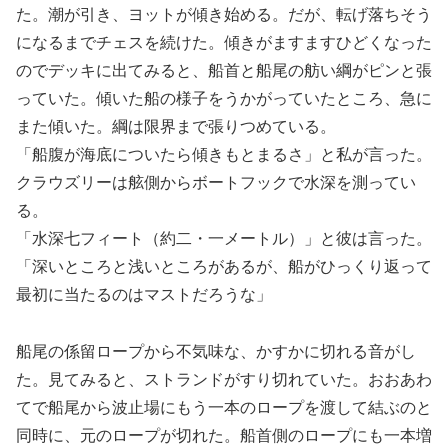
た。潮が引き、ヨットが傾き始める。だが、転げ落ちそう
になるまでチェスを続けた。傾きがますますひどくなった
のでデッキに出てみると、船首と船尾の舫い綱がピンと張
っていた。傾いた船の様子をうかがっていたところ、急に
また傾いた。綱は限界まで張りつめている。
「船腹が海底についたら傾きもとまるさ」と私が言った。
クラウズリーは舷側からボートフックで水深を測ってい
る。
「水深七フィート（約二・一メートル）」と彼は言った。
「深いところと浅いところがあるが、船がひっくり返って
最初に当たるのはマストだろうな」
船尾の係留ロープから不気味な、かすかに切れる音がし
た。見てみると、ストランドがすり切れていた。おおあわ
てで船尾から波止場にもう一本のロープを渡して結ぶのと
同時に、元のロープが切れた。船首側のロープにも一本増