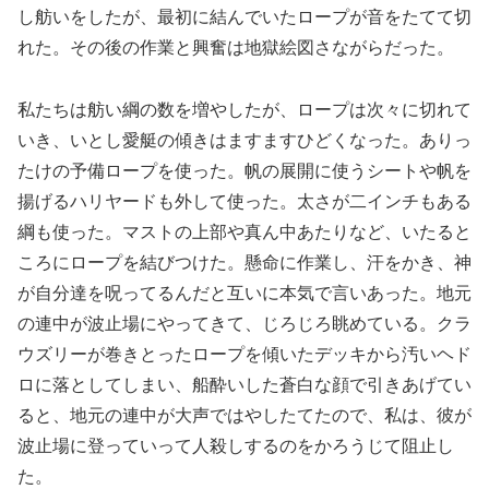
し舫いをしたが、最初に結んでいたロープが音をたてて切
れた。その後の作業と興奮は地獄絵図さながらだった。
私たちは舫い綱の数を増やしたが、ロープは次々に切れて
いき、いとし愛艇の傾きはますますひどくなった。ありっ
たけの予備ロープを使った。帆の展開に使うシートや帆を
揚げるハリヤードも外して使った。太さが二インチもある
綱も使った。マストの上部や真ん中あたりなど、いたると
ころにロープを結びつけた。懸命に作業し、汗をかき、神
が自分達を呪ってるんだと互いに本気で言いあった。地元
の連中が波止場にやってきて、じろじろ眺めている。クラ
ウズリーが巻きとったロープを傾いたデッキから汚いヘド
ロに落としてしまい、船酔いした蒼白な顔で引きあげてい
ると、地元の連中が大声ではやしたてたので、私は、彼が
波止場に登っていって人殺しするのをかろうじて阻止し
た。