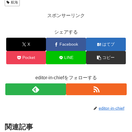
航海
b
o
スポンサーリンク
o
シェアする
k
X
Facebook
はてブ
Pocket
LINE
コピー
editor-in-chiefをフォローする
editor-in-chief
関連記事