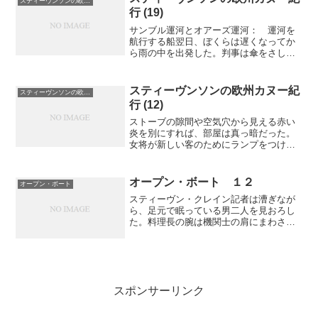
スティーヴンソンの欧州カヌー紀行
境付近のホテルでは一般に...
行 (19)
サンブル運河とオアーズ運河： 運河を
航行する船翌日、ぼくらは遅くなってか
ら雨の中を出発した。判事は傘をさして
水門の端まで見送ってくれた。スコット
ランド高地をのぞけば、めったにこうな
ることはないのだが、ぼくらは今は天候
スティーヴンソンの欧州カヌー紀
スティーヴンソンの欧州カヌー紀行
についてはおそろしく謙虚...
行 (12)
ストーブの隙間や空気穴から見える赤い
炎を別にすれば、部屋は真っ暗だった。
女将が新しい客のためにランプをつけ
た。暗かったおかげで断られずにすんだ
のだと思う。というのも、彼女がぼくら
の身なりをみて喜んだ風にはみえなかっ
オープン・ボート １２
オープン・ボート
たからだ。ぼくらが入った部...
スティーヴン・クレイン記者は漕ぎなが
ら、足元で眠っている男二人を見おろし
た。料理長の腕は機関士の肩にまわされ
ていた。服はやぶけ、疲れ切った顔をし
ていて、海に迷いこんだ二人の赤ん坊と
いった風だった。昔話にあった森に迷い
こみ抱きあって死んでいた...
スポンサーリンク