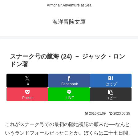
Armchair Adventure at Sea
海洋冒険文庫
スナーク号の航海 (24) － ジャック・ロン
ドン著
X
Facebook
はてブ
Pocket
LINE
コピー
2016.01.09
2023.03.25
これがスナーク号での最初の陸地視認の顛末だ──なんと
いうランドフォールだったことか。ぼくらは二十七日間、