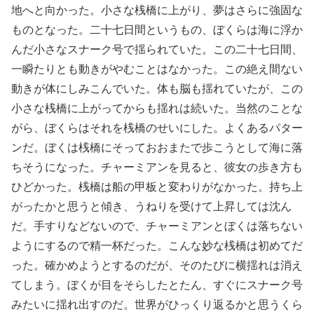
地へと向かった。小さな桟橋に上がり、夢はさらに強固な
ものとなった。二十七日間というもの、ぼくらは海に浮か
んだ小さなスナーク号で揺られていた。この二十七日間、
一瞬たりとも動きがやむことはなかった。この絶え間ない
動きが体にしみこんでいた。体も脳も揺れていたが、この
小さな桟橋に上がってからも揺れは続いた。当然のことな
がら、ぼくらはそれを桟橋のせいにした。よくあるパター
ンだ。ぼくは桟橋にそっておおまたで歩こうとして海に落
ちそうになった。チャーミアンを見ると、彼女の歩き方も
ひどかった。桟橋は船の甲板と変わりがなかった。持ち上
がったかと思うと傾き、うねりを受けて上昇しては沈ん
だ。手すりなどないので、チャーミアンとぼくは落ちない
ようにするので精一杯だった。こんな妙な桟橋は初めてだ
った。確かめようとするのだが、そのたびに横揺れは消え
てしまう。ぼくが目をそらしたとたん、すぐにスナーク号
みたいに揺れ出すのだ。世界がひっくり返るかと思うくら