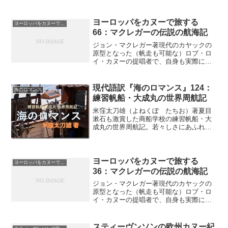
ヨーロッパをカヌーで旅する
ヨーロッパをカヌーで旅する
66：マクレガーの伝説の航海記
ジョン・マクレガー著現代のカヤックの
原型となった（帆走も可能な）ロブ・ロ
イ・カヌーの提唱者で、自身も実際にヨ
ーロッパや中東の河川を航海し伝説の人
となったジョン・マクレガーの航海記の
本邦初訳（連載の第６６回）日曜は散歩
現代語訳『海のロマンス』124：
海のロマンス
したり本を読んだり、のん...
練習帆船・大成丸の世界周航記
米窪太刀雄（よねくぼ たちお）著夏目
漱石も激賞した商船学校の練習帆船・大
成丸の世界周航記。若々しさにあふれた
商船学校生による異色の帆船航海記が現
代の言葉で復活（連載の第１２４回）富
くじ合衆国（ユナイテッド・ステート・
オブ・ロッテリア）馬鹿に...
ヨーロッパをカヌーで旅する
ヨーロッパをカヌーで旅する
36：マクレガーの伝説の航海記
ジョン・マクレガー著現代のカヤックの
原型となった（帆走も可能な）ロブ・ロ
イ・カヌーの提唱者で、自身も実際にヨ
ーロッパや中東の河川を航海し伝説の人
となったジョン・マクレガーの航海記の
本邦初訳（連載の第３６回）スイスの国
スティーヴンソンの欧州カヌー紀