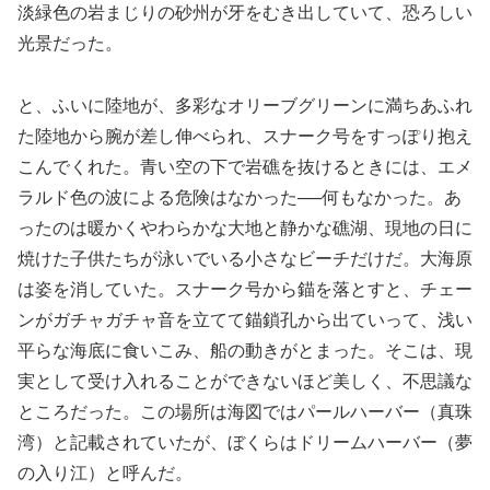
淡緑色の岩まじりの砂州が牙をむき出していて、恐ろしい
光景だった。
と、ふいに陸地が、多彩なオリーブグリーンに満ちあふれ
た陸地から腕が差し伸べられ、スナーク号をすっぽり抱え
こんでくれた。青い空の下で岩礁を抜けるときには、エメ
ラルド色の波による危険はなかった──何もなかった。あ
ったのは暖かくやわらかな大地と静かな礁湖、現地の日に
焼けた子供たちが泳いでいる小さなビーチだけだ。大海原
は姿を消していた。スナーク号から錨を落とすと、チェー
ンがガチャガチャ音を立てて錨鎖孔から出ていって、浅い
平らな海底に食いこみ、船の動きがとまった。そこは、現
実として受け入れることができないほど美しく、不思議な
ところだった。この場所は海図ではパールハーバー（真珠
湾）と記載されていたが、ぼくらはドリームハーバー（夢
の入り江）と呼んだ。