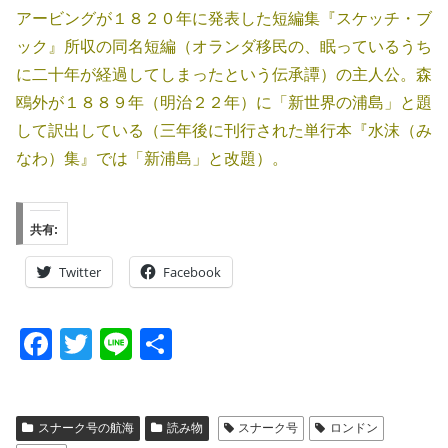
アービングが１８２０年に発表した短編集『スケッチ・ブ
ック』所収の同名短編（オランダ移民の、眠っているうち
に二十年が経過してしまったという伝承譚）の主人公。森
鴎外が１８８９年（明治２２年）に「新世界の浦島」と題
して訳出している（三年後に刊行された単行本『水沫（み
なわ）集』では「新浦島」と改題）。
共有:
Twitter
Facebook
F
T
Li
共
a
wi
n
有
c
tt
e
スナーク号の航海
読み物
スナーク号
ロンドン
e
er