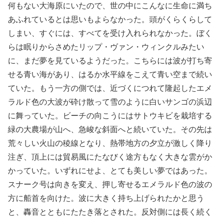
何もない大海原にいたので、世の中にこんなに生命に満ち
あふれているとは思いもよらなかった。頭がくらくらして
しまい、すぐには、すべてを受け入れられなかった。ぼく
らは眠りからさめたリップ・ヴァン・ウィンクルみたい
に、まだ夢を見ているようだった。こちらには波が打ち寄
せる青い海があり、はるか水平線をこえて青い空まで続い
ていた。もう一方の側では、近づくにつれて隆起したエメ
ラルド色の大波が砕け散って雪のように白いサンゴの浜辺
に舞っていた。ビーチの向こうにはサトウキビを栽培する
緑の大農場が山へ、急峻な斜面へと続いていた。その先は
荒々しい火山の稜線となり、熱帯地方の夕立が激しく降り
注ぎ、頂上には貿易風にたなびく途方もなく大きな雲がか
かっていた。いずれにせよ、とても美しい夢ではあった。
スナーク号は向きを変え、押し寄せるエメラルド色の波の
方に船首を向けた。波に大きく持ち上げられたかと思う
と、轟音とともにたたき落とされた。反対側には長く続く