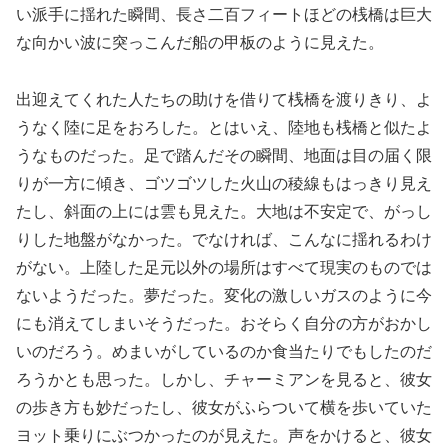
い派手に揺れた瞬間、長さ二百フィートほどの桟橋は巨大
な向かい波に突っこんだ船の甲板のように見えた。
出迎えてくれた人たちの助けを借りて桟橋を渡りきり、よ
うなく陸に足をおろした。とはいえ、陸地も桟橋と似たよ
うなものだった。足で踏んだその瞬間、地面は目の届く限
りが一方に傾き、ゴツゴツした火山の稜線もはっきり見え
たし、斜面の上には雲も見えた。大地は不安定で、がっし
りした地盤がなかった。でなければ、こんなに揺れるわけ
がない。上陸した足元以外の場所はすべて現実のものでは
ないようだった。夢だった。変化の激しいガスのように今
にも消えてしまいそうだった。おそらく自分の方がおかし
いのだろう。めまいがしているのか食当たりでもしたのだ
ろうかとも思った。しかし、チャーミアンを見ると、彼女
の歩き方も妙だったし、彼女がふらついて横を歩いていた
ヨット乗りにぶつかったのが見えた。声をかけると、彼女