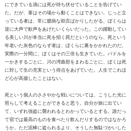
にできている渦には死が待ち伏せていることを告げてい
た。だが、葦はその場から動くことはできない。じっと立
っている者は、常に臆病な助言ばかりしたがる。ぼくらは
逆に大声で歓声をあげたいくらいだった。この躍動してい
る美しい川が本当に死を招く罠だというのなら、死という
年老いた灰色のならず者は、ぼくらに裏をかかれたのだ。
実際の一分間に、ぼくはその三倍も生きていた。パドルを
一かきするごとに、川の湾曲部をまわるごとに、ぼくは死
に対して生の充実という得点をあげていた。人生でこれほ
ど心が高揚したことはない。
死という個人のささやかな戦いについては、こうした光に
照らして考えることができると思う。自分が旅に出てい
て、いずれ強盗に襲われるとわかっているとする。誰だっ
て宿では最高のものを食べたり飲んだりするのではなかろ
うか。ただ泥棒に盗られるより、そうした無駄づかいした