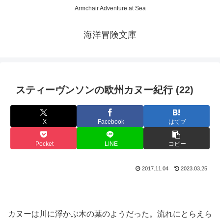
Armchair Adventure at Sea
海洋冒険文庫
スティーヴンソンの欧州カヌー紀行 (22)
X
Facebook
はてブ
Pocket
LINE
コピー
2017.11.04
2023.03.25
カヌーは川に浮かぶ木の葉のようだった。流れにとらえら