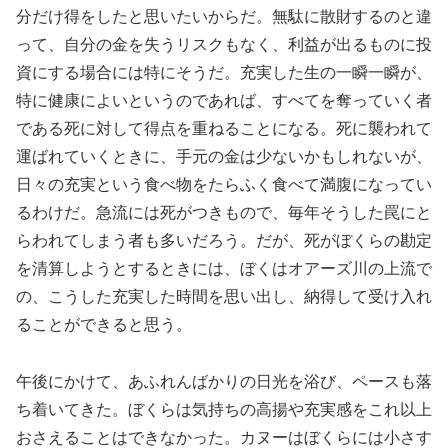
分だけ得をしたと思いたいからだ。無駄に散財するのと違
って、自分の金を失うリスクもなく、利益が出るものに投
資にする場合には特にそうだ。充実した生の一瞬一瞬が、
特に健康によいというのであれば、すべてを奪っていく者
である死に対して得点を重ねることになる。死に襲われて
運ばれていくときに、手元の金は少ないかもしれないが、
日々の充実という食べ物をたらふく食べて満腹になってい
るわけだ。急流には死がつきもので、毎年そうした罠にと
らわれてしまう者も多いだろう。だが、死がぼくらの勘定
を清算しようとするときには、ぼくはオアーズ川の上流で
の、こうした充実した時間を思い出し、納得して受け入れ
ることができると思う。
午後にかけて、あふれんばかりの日光を浴び、ペースも落
ち着いてきた。ぼくらは気持ちの高揚や充実感をこれ以上
おさえることはできなかった。カヌーはぼくらには小さす