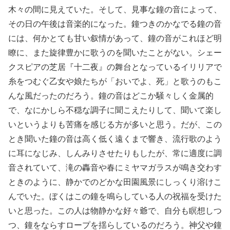
木々の間に見えていた。そして、見事な鐘の音によって、
その日の午後は音楽的になった。鐘つきのかなでる鐘の音
には、何かとても甘い叙情があって、鐘の音がこれほど明
瞭に、また旋律豊かに歌うのを聞いたことがない。シェー
クスピアの芝居『十二夜』の舞台となっているイリリアで
糸をつむぐ乙女や娘たちが「おいでよ、死」と歌うのもこ
んな風だったのだろう。鐘の音はどこか騒々しく金属的
で、なにかしら不穏な調子に聞こえたりして、聞いて楽し
いというよりも苦痛を感じる方が多いと思う。だが、この
とき聞いた鐘の音は高く低く遠くまで響き、流行歌のよう
に耳になじみ、しんみりさせたりもしたが、常に適度に調
音されていて、滝の轟音や春にミヤマガラスが鳴き交わす
ときのように、静かでのどかな田園風景にしっくり溶けこ
んでいた。ぼくはこの鐘を鳴らしている人の祝福を受けた
いと思った。この人は物静かな好々爺で、自分も瞑想しつ
つ、鐘をならすロープを揺らしているのだろう。神父や鐘