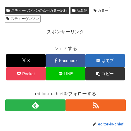
c
tt
e
スティーヴンソンの欧州カヌー紀行
読み物
カヌー
e
er
スティーヴンソン
b
o
スポンサーリンク
o
シェアする
k
X
Facebook
はてブ
Pocket
LINE
コピー
editor-in-chiefをフォローする
editor-in-chief