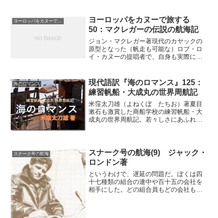
びて輝き、大きなカーブを描いて丘陵地
帯のふもとを流れている。薄い霧がかか
りはじめ、距離の検討がつきにくくなっ
ヨーロッパをカヌーで旅する
ヨーロッパをカヌーで旅する
た。川沿いの牧草地のどこ...
50：マクレガーの伝説の航海記
ジョン・マクレガー著現代のカヤックの
原型となった（帆走も可能な）ロブ・ロ
イ・カヌーの提唱者で、自身も実際にヨ
ーロッパや中東の河川を航海し伝説の人
となったジョン・マクレガーの航海記の
本邦初訳（連載の第５０回）波の高さが
現代語訳『海のロマンス』125：
海のロマンス
問題なのではない。これが...
練習帆船・大成丸の世界周航記
米窪太刀雄（よねくぼ たちお）著夏目
漱石も激賞した商船学校の練習帆船・大
成丸の世界周航記。若々しさにあふれた
商船学校生による異色の帆船航海記が現
代の言葉で復活（連載の第１２５回）慈
善救済の設備やれ危ないと思わず心に叫
んだときは、もうすでに遅...
スナーク号の航海(9) ジャック・
スナーク号の航海
ロンドン著
というわけで、遅延の問題だ。ぼくは四
十七種類の組合の連中や百十五の会社を
相手にした。どの組合員もどの会社もだ
れ一人として約束した時間に物を届けた
り作業を終えたものはなかった。が、給
料日と集金だけは例外で正確なのだ。連