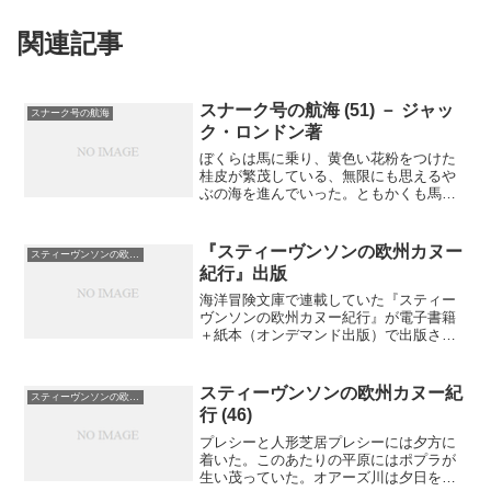
関連記事
スナーク号の航海 (51) － ジャッ
スナーク号の航海
ク・ロンドン著
ぼくらは馬に乗り、黄色い花粉をつけた
桂皮が繁茂している、無限にも思えるや
ぶの海を進んでいった。ともかくも馬の
背中にしがみついてはいるのだから、馬
に乗っていると呼べるだろう。この茂み
は香りが強くて、ススメバチが住み着い
『スティーヴンソンの欧州カヌー
スティーヴンソンの欧州カヌー紀行
ていた。なんというハチだ...
紀行』出版
海洋冒険文庫で連載していた『スティー
ヴンソンの欧州カヌー紀行』が電子書籍
＋紙本（オンデマンド出版）で出版され
ました。連載当時の原稿を大幅に加筆修
正し、スティーヴンソンの南太平洋サモ
アでの晩年を描いた中島敦の『光と風と
スティーヴンソンの欧州カヌー紀
スティーヴンソンの欧州カヌー紀行
夢』を併載してあります。...
行 (46)
プレシーと人形芝居プレシーには夕方に
着いた。このあたりの平原にはポプラが
生い茂っていた。オアーズ川は夕日をあ