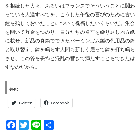
を相続した人々、あるいはフランスでそういうことに関わ
っている人達すべてを、こうした午後の喜びのために古い
鐘を残しておいたことについて祝福したいくらいだ。集会
を開いて募金をつのり、自分たちの名前を繰り返し地方紙
に載せ、新品の真鍮でできたバーミンガム製の代用品の鐘
と取り替え、鐘を鳴らす人間も新しく雇って鐘を打ち鳴ら
させ、この谷を畏怖と混乱の響きで満たすこともできたは
ずなのだから。
共有:
Twitter
Facebook
F
T
Li
共
a
wi
n
有