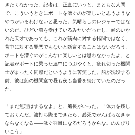
ぎたくなかった。記者は、正直にいうと、まともな人間
で、こういうときにボートを漕ぐのが楽しいと思うような
やつがいるわけないと思った。気晴らしのレジャーではな
いのだ。ひどい罰を受けているみたいだったし、頭のいか
れた天才であっても、これが筋肉に対する拷問ではなく、
背中に対する罪悪でもないと断言することはないだろう。
ボートを漕ぐのがこんなに楽しいとは思わなかったよ、と
記者がボートに乗った連中につぶやくと、疲れ切った機関
士がまったく同感だというように苦笑した。船が沈没する
前、彼は船の機関室で昼も夜も当番を続けていたのだっ
た。
「まだ無理はするなよ」と、船長がいった。「体力を残し
ておくんだ。波打ち際まできたら、必死でがんばらなきゃ
ならなくなる――泳ぐ羽目になるだろうからな。のんびり
いこう」