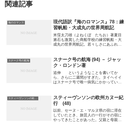
関連記事
現代語訳『海のロマンス』78：練
海のロマンス
習帆船・大成丸の世界周航記
米窪太刀雄（よねくぼ たちお）著夏目
漱石も激賞した商船学校の練習帆船・大
成丸の世界周航記。若々しさにあふれた
商船学校生による異色の帆船航海記が現
代の言葉で復活（連載の第７８回）五、
ハーシェル翁テーブルクロスと呼ばれる
スナーク号の航海 (94) － ジャッ
スナーク号の航海
雲の成因と、その雲自体と...
ク・ロンドン著
追伸 というようなことを書いてか
ら、さらに二週間がすぎた。タイヘイイ
はスナーク号で唯一病気にかかっていな
かったのだが、ぼくらの誰よりも高熱が
出て、もう十日も寝こんでいる。体温は
華氏百四度（摂氏四十度）を何度も繰り
スティーヴンソンの欧州カヌー紀
スティーヴンソンの欧州カヌー紀行
返し、脈拍は百十五もある。...
行 (48)
以前、セーヌ・エ・マルヌ県の宿に滞在
していたとき、旅芸人の一行がその宿に
やってきたことがあった。父親と母親、
それに夫婦の娘二人と色の黒い若者で、
娘の方はどちらも歌をうたったり芝居を