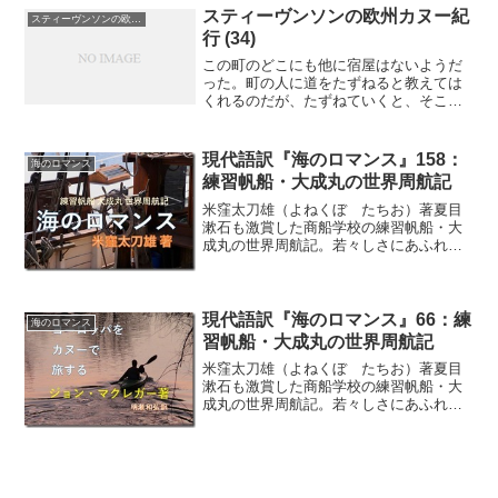
したりしたものの、これで舞台に立つと
スティーヴンソンの欧州カヌー紀
スティーヴンソンの欧州カヌー紀行
は厚かましいと思えるレベ...
行 (34)
この町のどこにも他に宿屋はないようだ
った。町の人に道をたずねると教えては
くれるのだが、たずねていくと、そこは
ぼくらが侮辱された例の宿屋なのだっ
た。ラフェール中を右往左往したが駄目
で、悲しくなってしまった。シガレット
現代語訳『海のロマンス』158：
海のロマンス
号の相棒はすでにポプラの木...
練習帆船・大成丸の世界周航記
米窪太刀雄（よねくぼ たちお）著夏目
漱石も激賞した商船学校の練習帆船・大
成丸の世界周航記。若々しさにあふれた
商船学校生による異色の帆船航海記が現
代の言葉で復活（連載の第１５８回）あ
れ、芙蓉峰（ふようほう）が十月十六日
朝――時、船は薄曇りにと...
現代語訳『海のロマンス』66：練
海のロマンス
習帆船・大成丸の世界周航記
米窪太刀雄（よねくぼ たちお）著夏目
漱石も激賞した商船学校の練習帆船・大
成丸の世界周航記。若々しさにあふれた
商船学校生による異色の帆船航海記が現
代の言葉で復活（連載の第６６回）六、
ケープタウンへの寄港が決定練習船は二
月五日にグリニッジの子午...