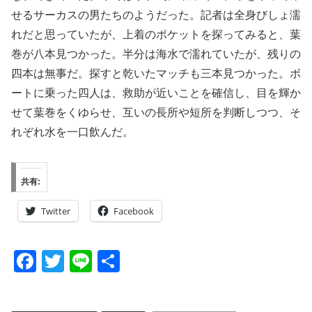
せるサーカスの男たちのようだった。記者は全身びしょ濡
れだと思っていたが、上着のポケットを探ってみると、葉
巻が八本見つかった。半分は海水で濡れていたが、残りの
四本は無事だ。探すと乾いたマッチも三本見つかった。ボ
ートに乗った四人は、救助が近いことを確信し、目を輝か
せて葉巻をくゆらせ、互いの長所や短所を判断しつつ、そ
れぞれ水を一口飲んだ。
共有:
Twitter
Facebook
F
T
Li
共
a
wi
n
有
c
tt
e