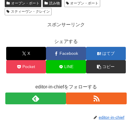
オープン・ボート
読み物
オープン・ボート
e
er
スティーヴン・クレイン
b
o
スポンサーリンク
o
シェアする
k
X
Facebook
はてブ
Pocket
LINE
コピー
editor-in-chiefをフォローする
editor-in-chief