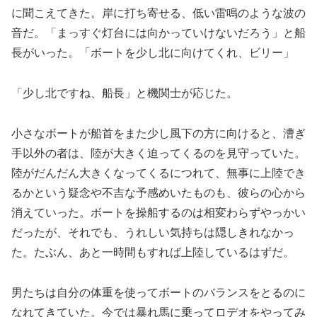
に聞こえてきた。岸に打ち寄せる、低い雷鳴のような波の
音だ。「まっすぐ灯台には向かっていけないだろう」と船
長がいった。「ボートを少し北に向けてくれ、ビリー」
「少し北ですね、船長」と機関士が応じた。
小さなボートが船首をまた少し風下の方に向けると、漕ぎ
手以外の者は、陸が大きく迫ってくるのを見守っていた。
陸がだんだん大きくなってくるにつれて、無事に上陸でき
るかという疑念や不吉な予感めいたものも、彼らの心から
消えていった。ボートを操船するのは相変わらずやっかい
だったが、それでも、うれしい気持ちは隠しきれなかっ
た。たぶん、あと一時間もすれば上陸しているはずだ。
男たちは自分の体重を使ってボートのバランスをとるのに
なれてきていた。今では暴れ馬に乗ってロデオをやってみ