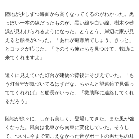
陸地が少しずつ海面から高くなってくるのがわかった。黒
っぽい一本の線だったものが、黒い線や白い線、樹木や砂
浜が見わけられるようになった。とうとう、岸辺に家が見
えると船長がいった。「あれが避難所でしょう、きっと」
とコックが応じた。「そのうち俺たちを見つけて、救助に
来てくれますよ」
遠くに見えていた灯台が建物の背後にそびえていた。「も
う灯台守が気づいてるはずだな、ちゃんと望遠鏡で見張っ
ててくれれば」と船長がいった。「救助隊に連絡してくれ
るだろう」
陸地が徐々に、しかも美しく、登場してきた。また風が強
くなった。風向は北東から南東に変化していた。そうし
て、ついに今まで聞こえなかった音がボートの男たちの耳