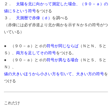
２．
太陽を北に向かって測定した場合、（９０－ａ）の
値にＳという符号
をつける
３．
天測暦で赤偉（ｄ）
を調べる
（赤偉には必ず赤道より北か南かを示すＮかＳの符号がつ
いている）
● （９０－ａ）とｄの
符号が同じならば
（ＮとＮ、Ｓと
Ｓ）、
両方を足してその符号
をつける。
● （９０－ａ）とｄの
符号が異なる場合
（ＮとＳ、Ｓと
Ｎ）、
値の大きいほうから小さい方を引いて、大きい方の符号
を
つける
これだけ