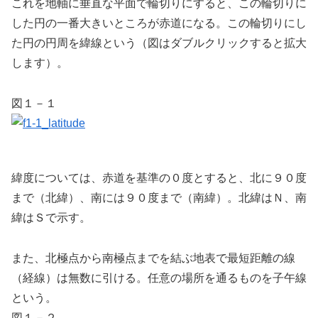
これを地軸に垂直な平面で輪切りにすると、この輪切りに
した円の一番大きいところが赤道になる。この輪切りにし
た円の円周を緯線という（図はダブルクリックすると拡大
します）。
図１－１
緯度については、赤道を基準の０度とすると、北に９０度
まで（北緯）、南には９０度まで（南緯）。北緯はＮ、南
緯はＳで示す。
また、北極点から南極点までを結ぶ地表で最短距離の線
（経線）は無数に引ける。任意の場所を通るものを子午線
という。
図１－２