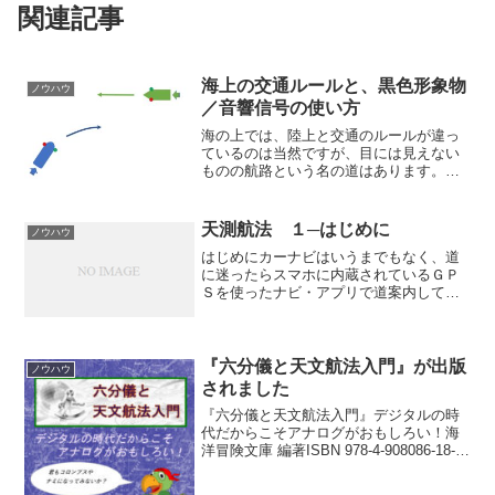
関連記事
海上の交通ルールと、黒色形象物
ノウハウ
／音響信号の使い方
海の上では、陸上と交通のルールが違っ
ているのは当然ですが、目には見えない
ものの航路という名の道はあります。海
上で起きる事故は「決められたルールを
ちゃんと守っていなかった」ことが原因
のことが多く、そのあたりの事情は交通
天測航法 １─はじめに
ノウハウ
事故と同じですね。船舶の...
はじめにカーナビはいうまでもなく、道
に迷ったらスマホに内蔵されているＧＰ
Ｓを使ったナビ・アプリで道案内しても
らえばいい時代には、六分儀を使った天
文航法による位置測定は、旧世紀の遺
物、ほこりまみれの骨董の世界のように
思える。とはいえ、大航海時...
『六分儀と天文航法入門』が出版
ノウハウ
されました
『六分儀と天文航法入門』デジタルの時
代だからこそアナログがおもしろい！海
洋冒険文庫 編著ISBN 978-4-908086-18-2
アマゾン・キンドルで先行発売しました
が、オンデマンドによる紙の本もまもな