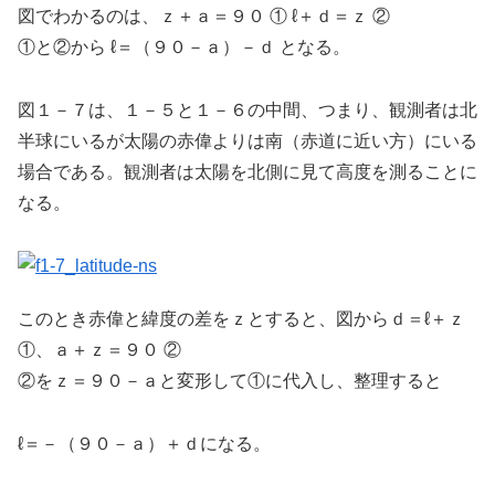
図でわかるのは、ｚ＋ａ＝９０ ① ℓ＋ｄ＝ｚ ②
①と②から ℓ＝（９０－ａ）－ｄ となる。
図１－７は、１－５と１－６の中間、つまり、観測者は北
半球にいるが太陽の赤偉よりは南（赤道に近い方）にいる
場合である。観測者は太陽を北側に見て高度を測ることに
なる。
このとき赤偉と緯度の差をｚとすると、図からｄ＝ℓ＋ｚ
①、ａ＋ｚ＝９０ ②
②をｚ＝９０－ａと変形して①に代入し、整理すると
ℓ＝－（９０－ａ）＋ｄになる。