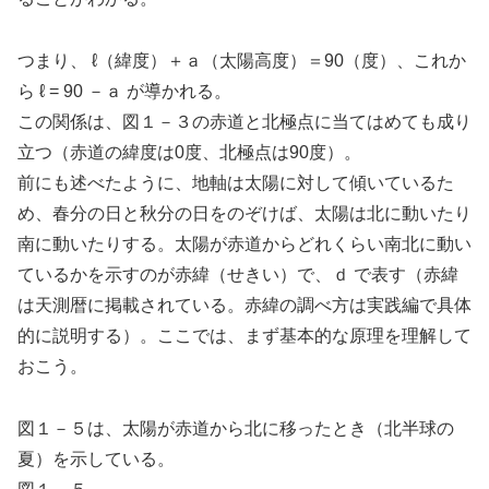
つまり、 ℓ（緯度）＋ａ（太陽高度）＝90（度）、これか
ら ℓ = 90 －ａ が導かれる。
この関係は、図１－３の赤道と北極点に当てはめても成り
立つ（赤道の緯度は0度、北極点は90度）。
前にも述べたように、地軸は太陽に対して傾いているた
め、春分の日と秋分の日をのぞけば、太陽は北に動いたり
南に動いたりする。太陽が赤道からどれくらい南北に動い
ているかを示すのが赤緯（せきい）で、ｄ で表す（赤緯
は天測暦に掲載されている。赤緯の調べ方は実践編で具体
的に説明する）。ここでは、まず基本的な原理を理解して
おこう。
図１－５は、太陽が赤道から北に移ったとき（北半球の
夏）を示している。