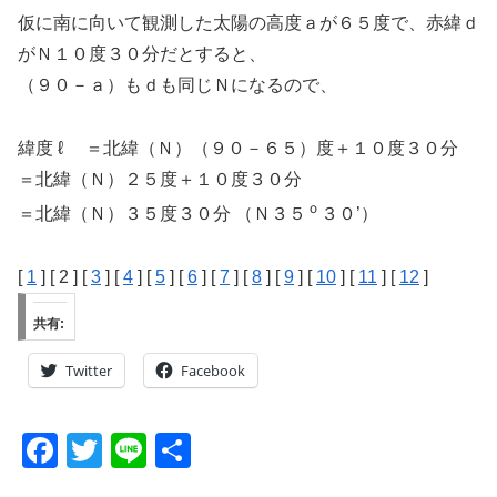
仮に南に向いて観測した太陽の高度ａが６５度で、赤緯ｄ
がＮ１０度３０分だとすると、
（９０－ａ）もｄも同じＮになるので、
緯度 ℓ ＝北緯（Ｎ）（９０－６５）度＋１０度３０分
＝北緯（Ｎ）２５度＋１０度３０分
ｏ
＝北緯（Ｎ）３５度３０分 （Ｎ３５
３０’）
[
1
] [ 2 ] [
3
] [
4
] [
5
] [
6
] [
7
] [
8
] [
9
] [
10
] [
11
] [
12
]
共有:
Twitter
Facebook
F
T
Li
共
a
wi
n
有