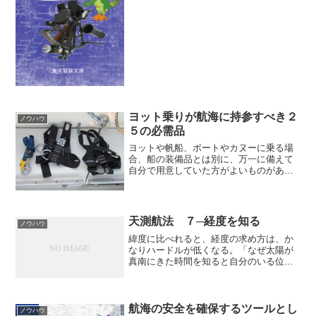
くご利用いただけます。海洋冒険文庫
で...
ヨット乗りが航海に持参すべき２
ノウハウ
５の必需品
ヨットや帆船、ボートやカヌーに乗る場
合、船の装備品とは別に、万一に備えて
自分で用意していた方がよいものがあり
ます。“25 things every sailor needs” （船
乗り必携の25の品物）からご紹介しまし
ょう。これはランス・ゲ...
天測航法 ７─経度を知る
ノウハウ
緯度に比べれると、経度の求め方は、か
なりハードルが低くなる。「なぜ太陽が
真南にきた時間を知ると自分のいる位置
（経度）がわかるのか」の項で簡単に説
明したが、ここでは、ざっとおさらいを
して、実践的な手順に進もう。地球は１
日に１回自転している。一...
航海の安全を確保するツールとし
ノウハウ