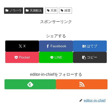
c
tt
e
ノウハウ
天測航法
天測
緯度
e
er
b
スポンサーリンク
o
o
シェアする
k
X
Facebook
はてブ
Pocket
LINE
コピー
editor-in-chiefをフォローする
editor-in-chief