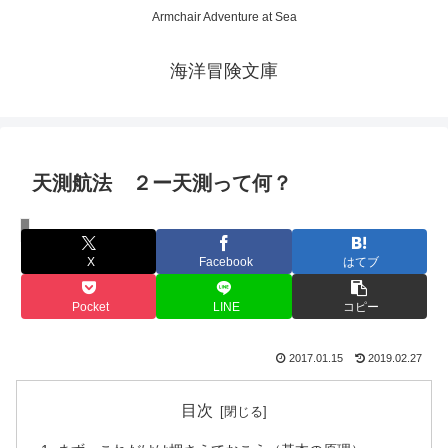
Armchair Adventure at Sea
海洋冒険文庫
天測航法 ２ー天測って何？
ノウハウ
X
Facebook
はてブ
Pocket
LINE
コピー
2017.01.15
2019.02.27
目次