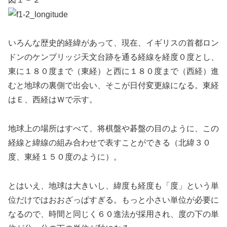
いろんな歴史的経緯があって、現在、イギリスの首都ロン
ドンのケンブリッジ天文台跡を通る経線を経度０度とし、
東に１８０度まで（東経）と西に１８０度まで（西経）進
むと地球の裏側で出会い、そこが日付変更線になる。東経
はＥ、西経はＷで示す。
地球上の場所はすべて、将棋盤や碁盤の目のように、この
経線と緯線の組み合わせで表すことができる（北緯３０
度、東経１５０度のように）。
とはいえ、地球は大きいし、緯度も経度も「度」という単
位だけではおおざっぱすぎる。もっと小さい単位が必要に
なるので、時間と同じく６０進法が採用され、度の下の単