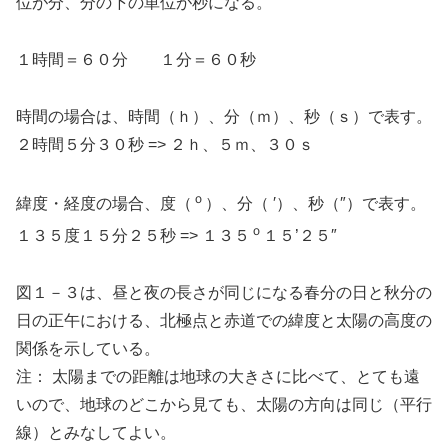
位が分、分の下の単位が秒になる。
１時間＝６０分 １分＝６０秒
時間の場合は、時間（ｈ）、分（ｍ）、秒（ｓ）で表す。
２時間５分３０秒 => ２ｈ、５ｍ、３０ｓ
ｏ
緯度・経度の場合、度（
）、分（ ′）、秒（″）で表す。
ｏ
１３５度１５分２５秒 => １３５
１５’２５″
図１－３は、昼と夜の長さが同じになる春分の日と秋分の
日の正午における、北極点と赤道での緯度と太陽の高度の
関係を示している。
注： 太陽までの距離は地球の大きさに比べて、とても遠
いので、地球のどこから見ても、太陽の方向は同じ（平行
線）とみなしてよい。