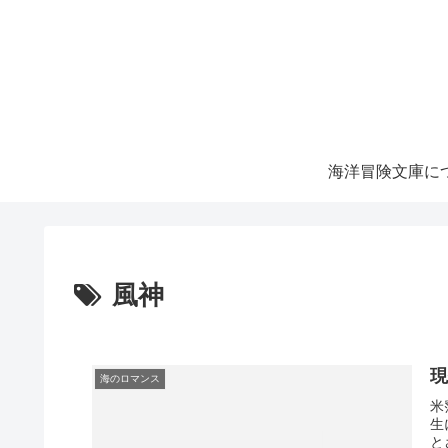
海洋冒険文庫に
風神
現
海のロマンス
米
生
と