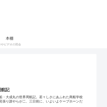
本棚
本やビデオの照会
周航記
船・大成丸の世界周航記。若々しさにあふれた商船学校
見張り誰やらが二、三日前に、いよいよケープホーンだ