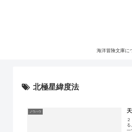
海洋冒険文庫に
北極星緯度法
ノウハウ
２
る
一