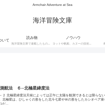
Armchair Adventure at Sea
海洋冒険文庫
読み物
ノウハウ
ついて
海洋冒険文庫で連載したものです
ヨットや帆船、カヌーの技術的な説明
天測航法 ６─北極星緯度法
－２ 北極星緯度法天候によっては正午に太陽を観測できるとは限らな
。北極星は、ひしゃくの形をした北斗七星やＷの形をしたカシオペア座
つだ...