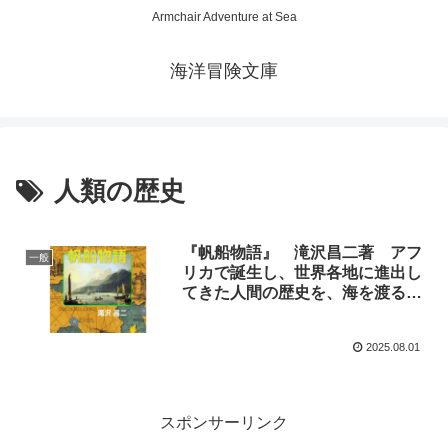
Armchair Adventure at Sea
海洋冒険文庫
人類の歴史
『帆船物語』 滝沢昌二著 アフ
一般
リカで誕生し、世界各地に進出し
てきた人間の歴史を、海を渡る手
段としての船という視点で描い
た、人類の壮大な旅路
2025.08.01
スポンサーリンク